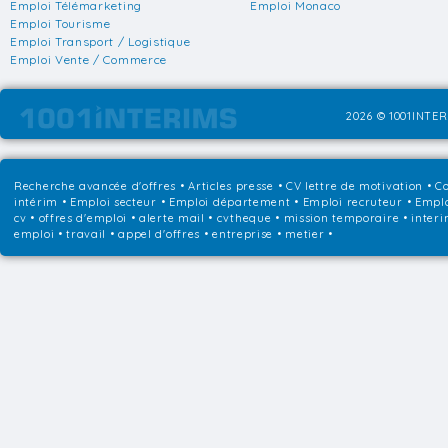
Emploi Télémarketing
Emploi Monaco
Emploi Tourisme
Emploi Transport / Logistique
Emploi Vente / Commerce
2026 © 1001INTER
Recherche avancée d'offres
•
Articles presse
•
CV lettre de motivation
•
Co
intérim
•
Emploi secteur
•
Emploi département
•
Emploi recruteur
•
Emplo
cv • offres d'emploi • alerte mail • cvtheque • mission temporaire • interi
emploi • travail • appel d'offres • entreprise • metier •