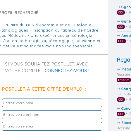
Gyné
•
R
PROFIL RECHERCHÉ :
CDI
Gyné
- Titulaire du DES d'Anatomie et de Cytologie
•
G
CDI
Pathologiques - Inscription au tableau de l'Ordre
des Médecins - Une expériences en sénologie
Anes
et/ou en pathologie gynécologique, pelvienne et
•
CDD
digetive est souhaitée mais non indispensable
Regar
SI VOUS SOUHAITEZ POSTULER AVEC
Métal
VOTRE COMPTE :
CONNECTEZ-VOUS
!
Recrut
Intérim
POSTULER À CETTE OFFRE D'EMPLOI :
Charg
Hello R
•
A
CDI
Cana
•
7
CDI
Elect
Recrut