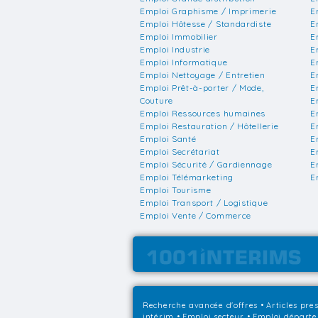
Emploi Graphisme / Imprimerie
E
Emploi Hôtesse / Standardiste
E
Emploi Immobilier
E
Emploi Industrie
E
Emploi Informatique
E
Emploi Nettoyage / Entretien
E
Emploi Prêt-à-porter / Mode,
E
Couture
E
Emploi Ressources humaines
E
Emploi Restauration / Hôtellerie
E
Emploi Santé
E
Emploi Secrétariat
E
Emploi Sécurité / Gardiennage
E
Emploi Télémarketing
E
Emploi Tourisme
Emploi Transport / Logistique
Emploi Vente / Commerce
Recherche avancée d'offres
•
Articles pre
intérim
•
Emploi secteur
•
Emploi départ