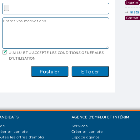
Intérim
Insta
Contrat 
J'AI LU ET J'ACCEPTE LES CONDITIONS GÉNÉRALES
D'UTILISATION
ANDIDATS
AGENCE D'EMPLOI ET INTÉRIM
ide
Services
réer un compte
Créer un compte
outes les offres d'emploi
Espace agence