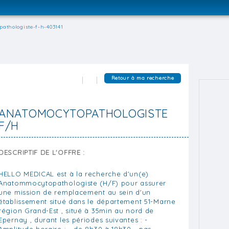
athologiste-f-h-403141
Retour à ma recherche
ANATOMOCYTOPATHOLOGISTE
F/H
DESCRIPTIF DE L'OFFRE :
HELLO MEDICAL est à la recherche d'un(e)
Anatommocytopathologiste (H/F) pour assurer
une mission de remplacement au sein d'un
établissement situé dans le département 51-Marne
région Grand-Est , situé à 35min au nord de
Epernay , durant les périodes suivantes : -
Amplitude horaire : - de 8h30 à 18h30 - pas