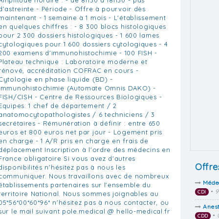
d'astreinte - Période - Offre à pourvoir dès
maintenant - 1 semaine à 1 mois - L'établissement
en quelques chiffres : - 8 300 blocs histologiques
pour 2 300 dossiers histologiques - 1 600 lames
cytologiques pour 1 600 dossiers cytologiques - 4
200 examens d'immunohistochimie - 100 FISH -
Plateau technique : Laboratoire moderne et
rénové, accréditation COFRAC en cours -
Cytologie en phase liquide (BD) -
Immunohistochimie (Automate Omnis DAKO) -
FISH/CISH - Centre de Ressources Biologiques -
Equipes: 1 chef de département / 2
anatomocytopathologistes / 6 techniciens / 3
secrétaires - Rémunération à définir : entre 650
euros et 800 euros net par jour - Logement pris
en charge - 1 A/R pris en charge en frais de
déplacement Inscription à l'ordre des médecins en
France obligatoire Si vous avez d'autres
Offre
disponibilités n'hésitez pas à nous les
communiquer. Nous travaillons avec de nombreux
Médec
établissements partenaires sur l'ensemble du
•
CDI
territoire National. Nous sommes joignables au
05*56*00*60*96* n'hésitez pas à nous contacter, ou
Anes
sur le mail suivant pole.medical @ hello-medical.fr
•
CDD