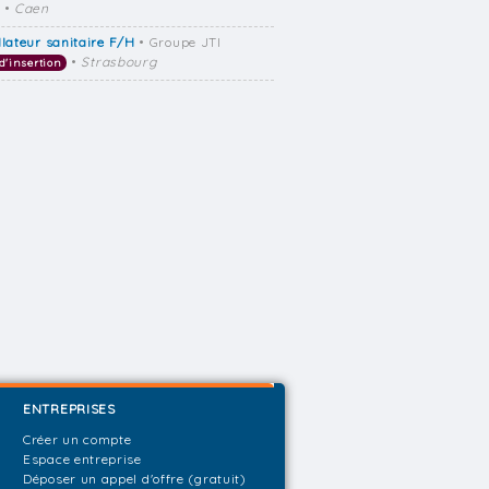
•
Caen
llateur sanitaire F/H
• Groupe JTI
•
Strasbourg
d'insertion
ENTREPRISES
Créer un compte
Espace entreprise
Déposer un appel d'offre (gratuit)