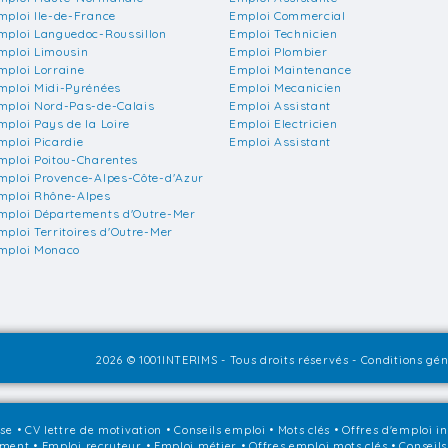
mploi Ile-de-France
Emploi Commercial
mploi Languedoc-Roussillon
Emploi Technicien
mploi Limousin
Emploi Plombier
mploi Lorraine
Emploi Maintenance
mploi Midi-Pyrénées
Emploi Mecanicien
mploi Nord-Pas-de-Calais
Emploi Assistant
mploi Pays de la Loire
Emploi Electricien
mploi Picardie
Emploi Assistant
mploi Poitou-Charentes
mploi Provence-Alpes-Côte-d'Azur
mploi Rhône-Alpes
mploi Départements d'Outre-Mer
mploi Territoires d'Outre-Mer
mploi Monaco
2026 © 1001INTERIMS - Tous droits réservés -
Conditions géné
sse
•
CV lettre de motivation
•
Conseils emploi
•
Mots clés
•
Offres d'emploi i
ement
•
Emploi recruteur
•
Emploi métier
•
Offres emploi mots clés
•
Conseils