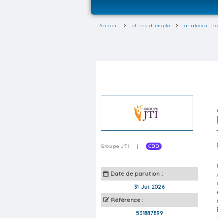
Accueil
offres-d-emploi
anatomocytop
Groupe JTI
|
CDD
Date de parution :
31 Jui 2026
Référence :
531887899