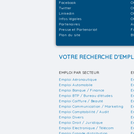
Facebook
O
Twitter
O
Linkedin
O
Infos légales
O
Partenaires
A
Presse et Partenariat
F
Plan du site
B
VOTRE RECHERCHE D'EMPL
EMPLOI PAR SECTEUR
E
Emploi Aéronautique
E
Emploi Automobile
E
Emploi Banque / Finance
E
Emploi BTP / Bureau d'études
E
Emploi Coiffure / Beauté
E
Emploi Communication / Marketing
E
Emploi Comptabilité / Audit
E
Emploi Divers
E
Emploi Droit / Juridique
E
Emploi Electronique / Télécom
E
Emploi Grande distribution
E