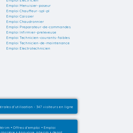
Emploi Electricien
Emploi Menuisier-poseur
Emploi Chauffeur-spl-pl
Emploi Caissier
Emploi Chaudronnier
Emploi Preparateur-de-commandes
Emploi Infirmier-preleveuse
Emploi Technicien-courants-faibles
Emploi Technicien-de-maintenance
Emploi Electrotechnicien
rales d'utilisation
- 347 visiteurs en ligne
ntérim
•
Offres d'emploi
•
Emploi
 carrière
•
Annuaire interim
• depot