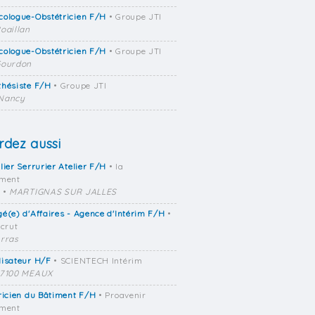
cologue-Obstétricien F/H
• Groupe JTI
oaillan
cologue-Obstétricien F/H
• Groupe JTI
ourdon
thésiste F/H
• Groupe JTI
Nancy
dez aussi
lier Serrurier Atelier F/H
• Ia
ement
•
MARTIGNAS SUR JALLES
é(e) d'Affaires - Agence d'Intérim F/H
•
ecrut
rras
lisateur H/F
• SCIENTECH Intérim
7100 MEAUX
ricien du Bâtiment F/H
• Proavenir
ement