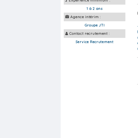
Expérience minimum :
1 à 2 ans
Agence intérim :
Groupe JTI
Contact recrutement :
Service Recrutement