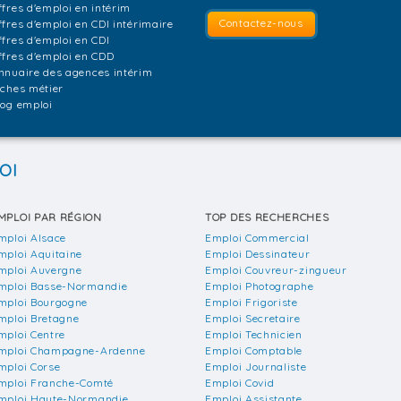
ffres d'emploi en intérim
Contactez-nous
ffres d'emploi en CDI intérimaire
ffres d'emploi en CDI
ffres d'emploi en CDD
nnuaire des agences intérim
iches métier
log emploi
OI
MPLOI PAR RÉGION
TOP DES RECHERCHES
mploi Alsace
Emploi Commercial
mploi Aquitaine
Emploi Dessinateur
mploi Auvergne
Emploi Couvreur-zingueur
mploi Basse-Normandie
Emploi Photographe
mploi Bourgogne
Emploi Frigoriste
mploi Bretagne
Emploi Secretaire
mploi Centre
Emploi Technicien
mploi Champagne-Ardenne
Emploi Comptable
mploi Corse
Emploi Journaliste
mploi Franche-Comté
Emploi Covid
mploi Haute-Normandie
Emploi Assistante