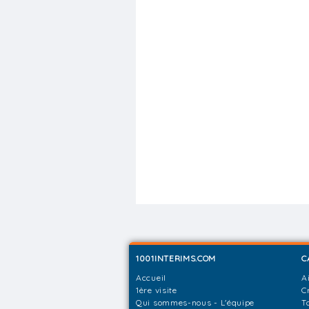
1001INTERIMS.COM
C
Accueil
A
1ère visite
C
Qui sommes-nous - L'équipe
T