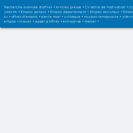
Recherche avancée d'offres
•
Articles presse
•
CV lettre de motivation
•
Co
intérim
•
Emploi secteur
•
Emploi département
•
Emploi recruteur
•
Emplo
cv • offres d'emploi • alerte mail • cvtheque • mission temporaire • interi
emploi • travail • appel d'offres • entreprise • metier •