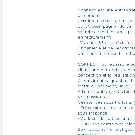
Connectt est une entreprise
placements.
Certifiée ISO9001 depuis 20
est d'accompagner de par s
grandes et petites entrepri
en recrutement.
L'Agence BE est spécialiste
l'ingénierie et de l'encadr
bâtiment ainsi que du Tertia
CONNECTT BE recherche po
client, une entreprise spéci
conception et la réalisatio
électricité ainsi que dans l
d'état du bâtiment, un(e) : 
Administratif(ve) - Secteur
Vos missions :
Gestion des sous-traitants 
- Préparation, suivi et mise
sous-traitance
- Collecte des pièces admin
- Suivi des contrats et rela
Suivi documentaire et gest
données