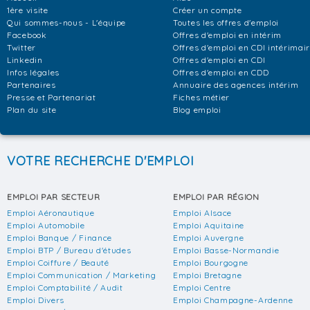
1ère visite
Créer un compte
Qui sommes-nous - L'équipe
Toutes les offres d'emploi
Facebook
Offres d'emploi en intérim
Twitter
Offres d'emploi en CDI intérimai
Linkedin
Offres d'emploi en CDI
Infos légales
Offres d'emploi en CDD
Partenaires
Annuaire des agences intérim
Presse et Partenariat
Fiches métier
Plan du site
Blog emploi
VOTRE RECHERCHE D'EMPLOI
EMPLOI PAR SECTEUR
EMPLOI PAR RÉGION
Emploi Aéronautique
Emploi Alsace
Emploi Automobile
Emploi Aquitaine
Emploi Banque / Finance
Emploi Auvergne
Emploi BTP / Bureau d'études
Emploi Basse-Normandie
Emploi Coiffure / Beauté
Emploi Bourgogne
Emploi Communication / Marketing
Emploi Bretagne
Emploi Comptabilité / Audit
Emploi Centre
Emploi Divers
Emploi Champagne-Ardenne