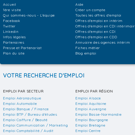
Accueil
Aide
1ère visite
Créer un compte
Qui sommes-nous - L'équipe
Toutes les offres d'emploi
Facebook
Offres d'emploi en intérim
Twitter
Offres d'emploi en CDI intérimai
Linkedin
Offres d'emploi en CDI
Infos légales
Offres d'emploi en CDD
Partenaires
Annuaire des agences intérim
Presse et Partenariat
Fiches métier
Plan du site
Blog emploi
VOTRE RECHERCHE D'EMPLOI
EMPLOI PAR SECTEUR
EMPLOI PAR RÉGION
Emploi Aéronautique
Emploi Alsace
Emploi Automobile
Emploi Aquitaine
Emploi Banque / Finance
Emploi Auvergne
Emploi BTP / Bureau d'études
Emploi Basse-Normandie
Emploi Coiffure / Beauté
Emploi Bourgogne
Emploi Communication / Marketing
Emploi Bretagne
Emploi Comptabilité / Audit
Emploi Centre