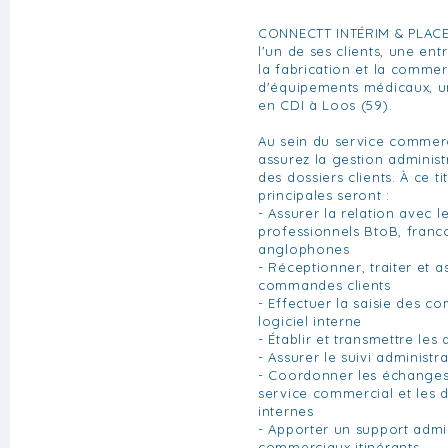
CONNECTT INTÉRIM & PLAC
l'un de ses clients, une ent
la fabrication et la commer
d'équipements médicaux, un
en CDI à Loos (59).
Au sein du service commerci
assurez la gestion adminis
des dossiers clients. À ce t
principales seront :
- Assurer la relation avec le
professionnels BtoB, fran
anglophones
- Réceptionner, traiter et a
commandes clients
- Effectuer la saisie des 
logiciel interne
- Établir et transmettre les 
- Assurer le suivi administra
- Coordonner les échanges e
service commercial et les d
internes
- Apporter un support admin
commerciaux itinérants