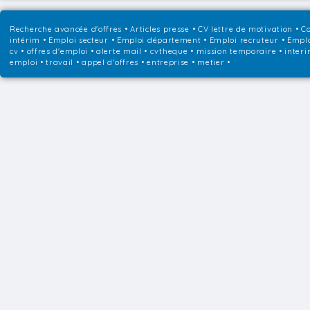
Recherche avancée d'offres
•
Articles presse
•
CV lettre de motivation
•
Co
intérim
•
Emploi secteur
•
Emploi département
•
Emploi recruteur
•
Emplo
cv • offres d'emploi • alerte mail • cvtheque • mission temporaire • interi
emploi • travail • appel d'offres • entreprise • metier •