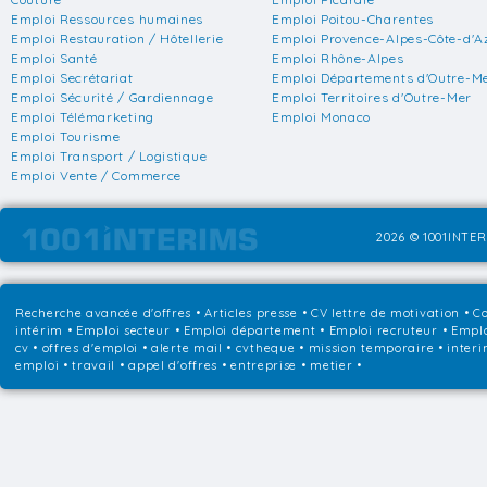
Emploi Ressources humaines
Emploi Poitou-Charentes
Emploi Restauration / Hôtellerie
Emploi Provence-Alpes-Côte-d'A
Emploi Santé
Emploi Rhône-Alpes
Emploi Secrétariat
Emploi Départements d'Outre-M
Emploi Sécurité / Gardiennage
Emploi Territoires d'Outre-Mer
Emploi Télémarketing
Emploi Monaco
Emploi Tourisme
Emploi Transport / Logistique
Emploi Vente / Commerce
2026 © 1001INTER
Recherche avancée d'offres
•
Articles presse
•
CV lettre de motivation
•
Co
intérim
•
Emploi secteur
•
Emploi département
•
Emploi recruteur
•
Emplo
cv • offres d'emploi • alerte mail • cvtheque • mission temporaire • interi
emploi • travail • appel d'offres • entreprise • metier •