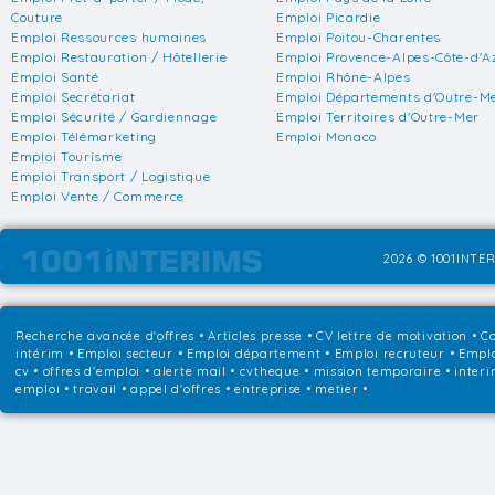
Couture
Emploi Picardie
Emploi Ressources humaines
Emploi Poitou-Charentes
Emploi Restauration / Hôtellerie
Emploi Provence-Alpes-Côte-d'A
Emploi Santé
Emploi Rhône-Alpes
Emploi Secrétariat
Emploi Départements d'Outre-M
Emploi Sécurité / Gardiennage
Emploi Territoires d'Outre-Mer
Emploi Télémarketing
Emploi Monaco
Emploi Tourisme
Emploi Transport / Logistique
Emploi Vente / Commerce
2026 © 1001INTER
Recherche avancée d'offres
•
Articles presse
•
CV lettre de motivation
•
Co
intérim
•
Emploi secteur
•
Emploi département
•
Emploi recruteur
•
Emplo
cv • offres d'emploi • alerte mail • cvtheque • mission temporaire • interi
emploi • travail • appel d'offres • entreprise • metier •