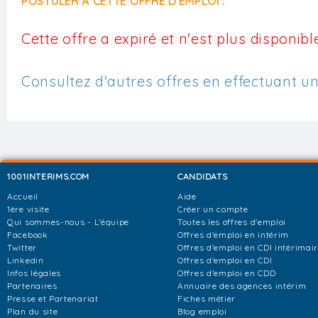
POSTULER À CETTE OFFRE D'EMPLOI :
Cette offre a expiré et n'est plus disponible
Consultez d'autres offres en effectuant u
1001INTERIMS.COM
CANDIDATS
Accueil
Aide
1ère visite
Créer un compte
Qui sommes-nous - L'équipe
Toutes les offres d'emploi
Facebook
Offres d'emploi en intérim
Twitter
Offres d'emploi en CDI intérimai
Linkedin
Offres d'emploi en CDI
Infos légales
Offres d'emploi en CDD
Partenaires
Annuaire des agences intérim
Presse et Partenariat
Fiches métier
Plan du site
Blog emploi