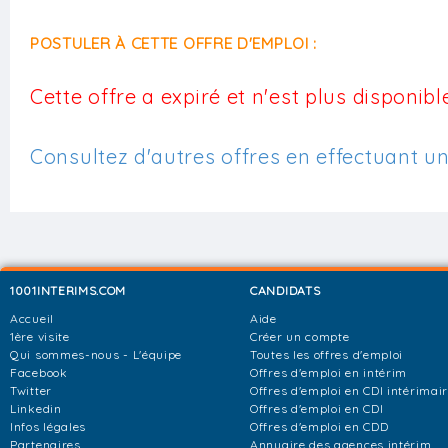
POSTULER À CETTE OFFRE D'EMPLOI :
Cette offre a expiré et n'est plus disponible
Consultez d'autres offres en effectuant u
1001INTERIMS.COM
CANDIDATS
Accueil
Aide
1ère visite
Créer un compte
Qui sommes-nous - L'équipe
Toutes les offres d'emploi
Facebook
Offres d'emploi en intérim
Twitter
Offres d'emploi en CDI intérimai
Linkedin
Offres d'emploi en CDI
Infos légales
Offres d'emploi en CDD
Partenaires
Annuaire des agences intérim