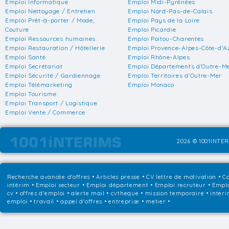
Emploi Informatique
Emploi Midi-Pyrénées
Emploi Nettoyage / Entretien
Emploi Nord-Pas-de-Calais
Emploi Prêt-à-porter / Mode,
Emploi Pays de la Loire
Couture
Emploi Picardie
Emploi Ressources humaines
Emploi Poitou-Charentes
Emploi Restauration / Hôtellerie
Emploi Provence-Alpes-Côte-d'A
Emploi Santé
Emploi Rhône-Alpes
Emploi Secrétariat
Emploi Départements d'Outre-M
Emploi Sécurité / Gardiennage
Emploi Territoires d'Outre-Mer
Emploi Télémarketing
Emploi Monaco
Emploi Tourisme
Emploi Transport / Logistique
Emploi Vente / Commerce
2026 © 1001INTER
Recherche avancée d'offres
•
Articles presse
•
CV lettre de motivation
•
Co
intérim
•
Emploi secteur
•
Emploi département
•
Emploi recruteur
•
Emplo
cv • offres d'emploi • alerte mail • cvtheque • mission temporaire • interi
emploi • travail • appel d'offres • entreprise • metier •