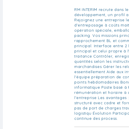
RM INTERIM recrute dans l
développement, un profil as
Rejoignez une entreprise l
d'entreposage à coûts mait
opération spéciale, emball
packing. Vos missions princ
rapprochement BL et comm
principal. Interface entre 2 
principal et celui propre à 
traitance Contrôler, enregis
quantités selon les instruct
marchandises Gérer les rela
essentiellement Aide aux in
l'équipe préparation de co
points hebdomadaires Bon
informatique Poste basé à 
rémunération et horaire à 
l'entreprise Les avantages
structuré avec cadre et fo
pas de port de charges tra
logistiqu Évolution Particip
continue des process.