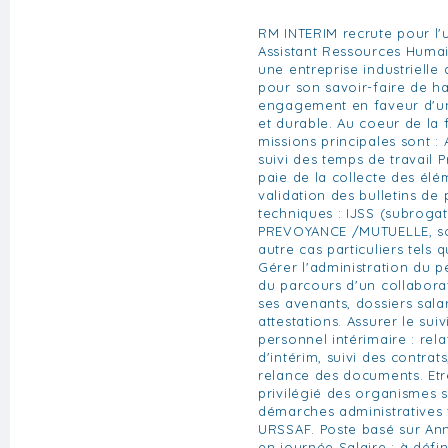
RM INTERIM recrute pour l'u
Assistant Ressources Huma
une entreprise industrielle
pour son savoir-faire de ha
engagement en faveur d'une
et durable. Au coeur de la 
missions principales sont : 
suivi des temps de travail P
paie de la collecte des élé
validation des bulletins de 
techniques : IJSS (subroga
PREVOYANCE /MUTUELLE, so
autre cas particuliers tels
Gérer l'administration du p
du parcours d'un collabora
ses avenants, dossiers salar
attestations. Assurer le suiv
personnel intérimaire : rel
d'intérim, suivi des contrat
relance des documents. Etre
privilégié des organismes 
démarches administratives t
URSSAF. Poste basé sur Ann
en journée Salaire : à défin