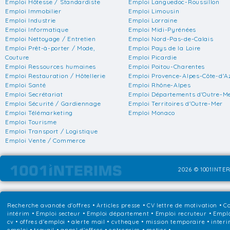
Emploi Hôtesse / Standardiste
Emploi Languedoc-Roussillon
Emploi Immobilier
Emploi Limousin
Emploi Industrie
Emploi Lorraine
Emploi Informatique
Emploi Midi-Pyrénées
Emploi Nettoyage / Entretien
Emploi Nord-Pas-de-Calais
Emploi Prêt-à-porter / Mode,
Emploi Pays de la Loire
Couture
Emploi Picardie
Emploi Ressources humaines
Emploi Poitou-Charentes
Emploi Restauration / Hôtellerie
Emploi Provence-Alpes-Côte-d'A
Emploi Santé
Emploi Rhône-Alpes
Emploi Secrétariat
Emploi Départements d'Outre-M
Emploi Sécurité / Gardiennage
Emploi Territoires d'Outre-Mer
Emploi Télémarketing
Emploi Monaco
Emploi Tourisme
Emploi Transport / Logistique
Emploi Vente / Commerce
2026 © 1001INTER
Recherche avancée d'offres
•
Articles presse
•
CV lettre de motivation
•
Co
intérim
•
Emploi secteur
•
Emploi département
•
Emploi recruteur
•
Emplo
cv • offres d'emploi • alerte mail • cvtheque • mission temporaire • interi
emploi • travail • appel d'offres • entreprise • metier •