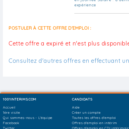
expérience
POSTULER À CETTE OFFRE D'EMPLOI :
Cette offre a expiré et n'est plus disponible
Consultez d'autres offres en effectuant u
1001INTERIMS.COM
CANDIDATS
Accueil
Aide
1ère visite
Créer un compte
Qui sommes-nous - L'équipe
Toutes les offres d'emploi
Facebook
Offres d'emploi en intérim
Twitter
Offres d'emploi en CDI intérimai