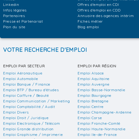
Linkedin
Offres d'emploi en CDI
Infos légales
Offres d'emploi en CDD
Partenaires
Annuaire des agences intérim
Presse et Partenariat
Fiches métier
Plan du site
Blog emploi
VOTRE RECHERCHE D'EMPLOI
EMPLOI PAR SECTEUR
EMPLOI PAR RÉGION
Emploi Aéronautique
Emploi Alsace
Emploi Automobile
Emploi Aquitaine
Emploi Banque / Finance
Emploi Auvergne
Emploi BTP / Bureau d'études
Emploi Basse-Normandie
Emploi Coiffure / Beauté
Emploi Bourgogne
Emploi Communication / Marketing
Emploi Bretagne
Emploi Comptabilité / Audit
Emploi Centre
Emploi Divers
Emploi Champagne-Ardenne
Emploi Droit / Juridique
Emploi Corse
Emploi Electronique / Télécom
Emploi Franche-Comté
Emploi Grande distribution
Emploi Haute-Normandie
Emploi Graphisme / Imprimerie
Emploi Ile-de-France