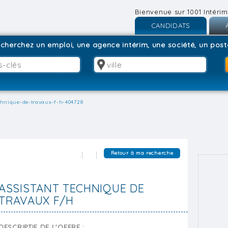
Bienvenue sur 1001 Intérim
CANDIDATS
Inscription
I
cherchez un emploi, une agence intérim, une société, un poste
Connexion
C
chnique-de-travaux-f-h-404728
Retour à ma recherche
ASSISTANT TECHNIQUE DE
TRAVAUX F/H
DESCRIPTIF DE L'OFFRE :