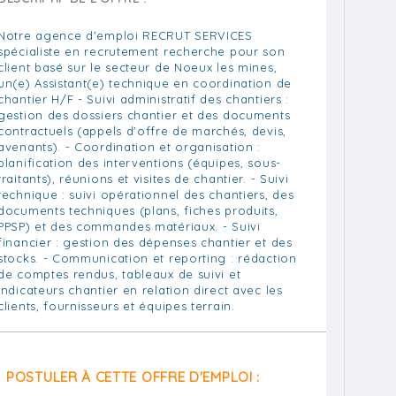
Notre agence d'emploi RECRUT SERVICES
spécialiste en recrutement recherche pour son
client basé sur le secteur de Noeux les mines,
un(e) Assistant(e) technique en coordination de
chantier H/F - Suivi administratif des chantiers :
gestion des dossiers chantier et des documents
contractuels (appels d'offre de marchés, devis,
avenants). - Coordination et organisation :
planification des interventions (équipes, sous-
traitants), réunions et visites de chantier. - Suivi
technique : suivi opérationnel des chantiers, des
documents techniques (plans, fiches produits,
PPSP) et des commandes matériaux. - Suivi
financier : gestion des dépenses chantier et des
stocks. - Communication et reporting : rédaction
de comptes rendus, tableaux de suivi et
indicateurs chantier en relation direct avec les
clients, fournisseurs et équipes terrain.
POSTULER À CETTE OFFRE D'EMPLOI :