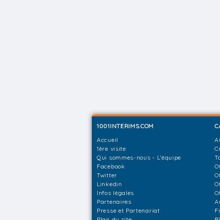
1001INTERIMS.COM
C
Accueil
A
1ère visite
C
Qui sommes-nous - L'équipe
T
Facebook
O
Twitter
O
Linkedin
O
Infos légales
O
Partenaires
A
Presse et Partenariat
F
Plan du site
B