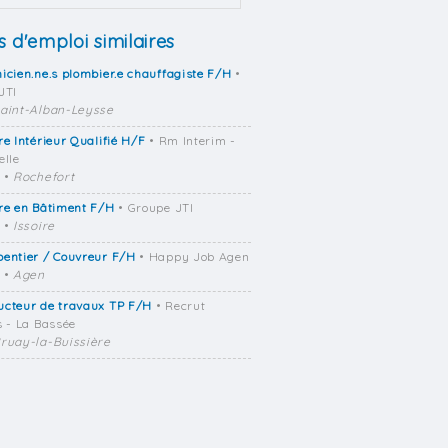
s d'emploi similaires
icien.ne.s plombier.e chauffagiste F/H
•
JTI
aint-Alban-Leysse
re Intérieur Qualifié H/F
• Rm Interim -
elle
•
Rochefort
re en Bâtiment F/H
• Groupe JTI
•
Issoire
entier / Couvreur F/H
• Happy Job Agen
•
Agen
ucteur de travaux TP F/H
• Recrut
s - La Bassée
ruay-la-Buissière