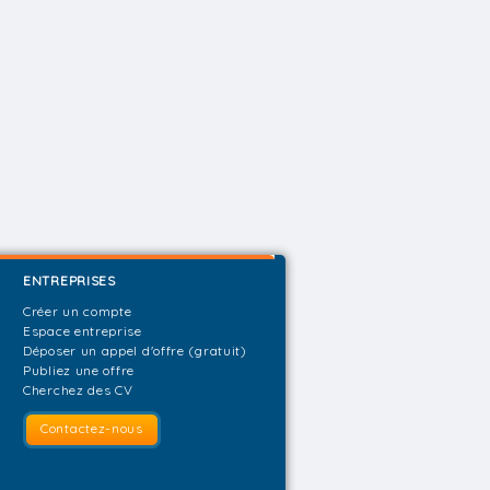
ENTREPRISES
Créer un compte
Espace entreprise
Déposer un appel d'offre (gratuit)
Publiez une offre
Cherchez des CV
Contactez-nous