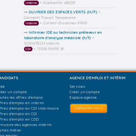
•
Guebwiller 68500
Intérim
OUVRIER DES ESPACES VERTS (H/F)
•
Connectt Travail Temporaire
•
Corbeil-Essonnes 91100
Intérim
Infirmier IDE ou technicien préleveur en
laboratoire d'analyse médicale (h/f)
•
SCIENTECH Intérim
•
75018 PARIS 18
CDI
ANDIDATS
AGENCE D'EMPLOI ET INTÉRIM
ide
Services
réer un compte
Créer un compte
outes les offres d'emploi
Espace agence
ffres d'emploi en intérim
Contactez-nous
ffres d'emploi en CDI intérimaire
ffres d'emploi en CDI
ffres d'emploi en CDD
nnuaire des agences intérim
iches métier
log emploi