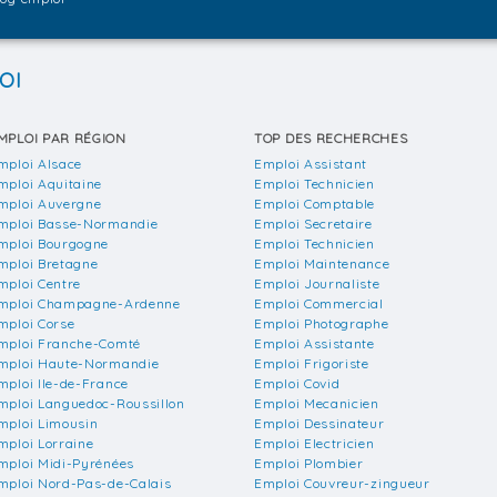
OI
MPLOI PAR RÉGION
TOP DES RECHERCHES
mploi Alsace
Emploi Assistant
mploi Aquitaine
Emploi Technicien
mploi Auvergne
Emploi Comptable
mploi Basse-Normandie
Emploi Secretaire
mploi Bourgogne
Emploi Technicien
mploi Bretagne
Emploi Maintenance
mploi Centre
Emploi Journaliste
mploi Champagne-Ardenne
Emploi Commercial
mploi Corse
Emploi Photographe
mploi Franche-Comté
Emploi Assistante
mploi Haute-Normandie
Emploi Frigoriste
mploi Ile-de-France
Emploi Covid
mploi Languedoc-Roussillon
Emploi Mecanicien
mploi Limousin
Emploi Dessinateur
mploi Lorraine
Emploi Electricien
mploi Midi-Pyrénées
Emploi Plombier
mploi Nord-Pas-de-Calais
Emploi Couvreur-zingueur