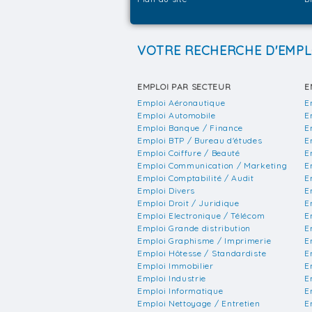
VOTRE RECHERCHE D'EMPL
EMPLOI PAR SECTEUR
E
Emploi Aéronautique
E
Emploi Automobile
E
Emploi Banque / Finance
E
Emploi BTP / Bureau d'études
E
Emploi Coiffure / Beauté
E
Emploi Communication / Marketing
E
Emploi Comptabilité / Audit
E
Emploi Divers
E
Emploi Droit / Juridique
E
Emploi Electronique / Télécom
E
Emploi Grande distribution
E
Emploi Graphisme / Imprimerie
E
Emploi Hôtesse / Standardiste
E
Emploi Immobilier
E
Emploi Industrie
E
Emploi Informatique
E
Emploi Nettoyage / Entretien
E