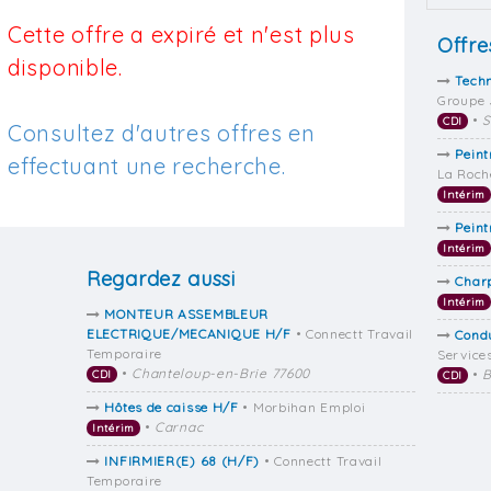
Cette offre a expiré et n'est plus
Offre
disponible.
Techn
Groupe 
•
S
CDI
Consultez d'autres offres en
Peint
effectuant une recherche.
La Roch
Intérim
Peint
Intérim
Regardez aussi
Charp
Intérim
MONTEUR ASSEMBLEUR
ELECTRIQUE/MECANIQUE H/F
• Connectt Travail
Cond
Temporaire
Service
•
Chanteloup-en-Brie 77600
•
B
CDI
CDI
Hôtes de caisse H/F
• Morbihan Emploi
•
Carnac
Intérim
INFIRMIER(E) 68 (H/F)
• Connectt Travail
Temporaire