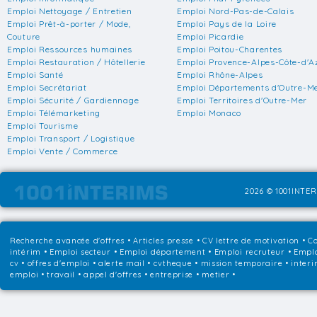
Emploi Nettoyage / Entretien
Emploi Nord-Pas-de-Calais
Emploi Prêt-à-porter / Mode,
Emploi Pays de la Loire
Couture
Emploi Picardie
Emploi Ressources humaines
Emploi Poitou-Charentes
Emploi Restauration / Hôtellerie
Emploi Provence-Alpes-Côte-d'A
Emploi Santé
Emploi Rhône-Alpes
Emploi Secrétariat
Emploi Départements d'Outre-M
Emploi Sécurité / Gardiennage
Emploi Territoires d'Outre-Mer
Emploi Télémarketing
Emploi Monaco
Emploi Tourisme
Emploi Transport / Logistique
Emploi Vente / Commerce
2026 © 1001INTER
Recherche avancée d'offres
•
Articles presse
•
CV lettre de motivation
•
Co
intérim
•
Emploi secteur
•
Emploi département
•
Emploi recruteur
•
Emplo
cv • offres d'emploi • alerte mail • cvtheque • mission temporaire • interi
emploi • travail • appel d'offres • entreprise • metier •