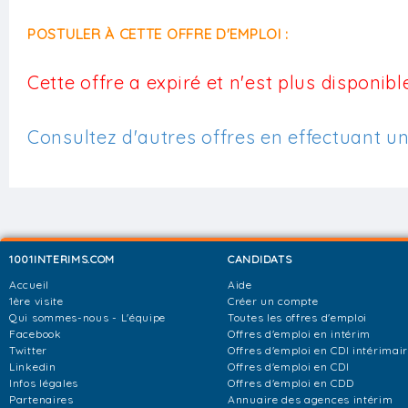
POSTULER À CETTE OFFRE D'EMPLOI :
Cette offre a expiré et n'est plus disponible
Consultez d'autres offres en effectuant u
1001INTERIMS.COM
CANDIDATS
Accueil
Aide
1ère visite
Créer un compte
Qui sommes-nous - L'équipe
Toutes les offres d'emploi
Facebook
Offres d'emploi en intérim
Twitter
Offres d'emploi en CDI intérimai
Linkedin
Offres d'emploi en CDI
Infos légales
Offres d'emploi en CDD
Partenaires
Annuaire des agences intérim