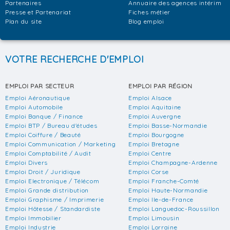
Partenaires
Annuaire des agences intérim
Presse et Partenariat
Fiches métier
Plan du site
Blog emploi
VOTRE RECHERCHE D'EMPLOI
EMPLOI PAR SECTEUR
EMPLOI PAR RÉGION
Emploi Aéronautique
Emploi Alsace
Emploi Automobile
Emploi Aquitaine
Emploi Banque / Finance
Emploi Auvergne
Emploi BTP / Bureau d'études
Emploi Basse-Normandie
Emploi Coiffure / Beauté
Emploi Bourgogne
Emploi Communication / Marketing
Emploi Bretagne
Emploi Comptabilité / Audit
Emploi Centre
Emploi Divers
Emploi Champagne-Ardenne
Emploi Droit / Juridique
Emploi Corse
Emploi Electronique / Télécom
Emploi Franche-Comté
Emploi Grande distribution
Emploi Haute-Normandie
Emploi Graphisme / Imprimerie
Emploi Ile-de-France
Emploi Hôtesse / Standardiste
Emploi Languedoc-Roussillon
Emploi Immobilier
Emploi Limousin
Emploi Industrie
Emploi Lorraine