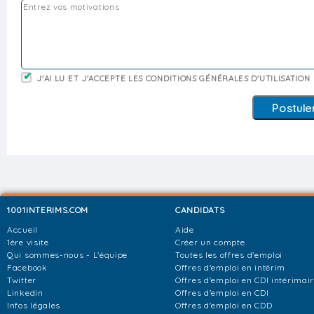
J'AI LU ET J'ACCEPTE LES CONDITIONS GÉNÉRALES D'UTILISATION
1001INTERIMS.COM
CANDIDATS
Accueil
Aide
1ère visite
Créer un compte
Qui sommes-nous - L'équipe
Toutes les offres d'emploi
Facebook
Offres d'emploi en intérim
Twitter
Offres d'emploi en CDI intérimai
Linkedin
Offres d'emploi en CDI
Infos légales
Offres d'emploi en CDD