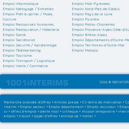
Emploi Informatique
Emploi Midi-Pyrénées
Emploi Nettoyage / Entretien
Emploi Nord-Pas-de-Calais
Emploi Prêt-à-porter / Mode,
Emploi Pays de la Loire
Couture
Emploi Picardie
Emploi Ressources humaines
Emploi Poitou-Charentes
Emploi Restauration / Hôtellerie
Emploi Provence-Alpes-Côte-d'A
Emploi Santé
Emploi Rhône-Alpes
Emploi Secrétariat
Emploi Départements d'Outre-M
Emploi Sécurité / Gardiennage
Emploi Territoires d'Outre-Mer
Emploi Télémarketing
Emploi Monaco
Emploi Tourisme
Emploi Transport / Logistique
Emploi Vente / Commerce
2026 © 1001INTER
Recherche avancée d'offres
•
Articles presse
•
CV lettre de motivation
•
Co
intérim
•
Emploi secteur
•
Emploi département
•
Emploi recruteur
•
Emplo
cv • offres d'emploi • alerte mail • cvtheque • mission temporaire • interi
emploi • travail • appel d'offres • entreprise • metier •