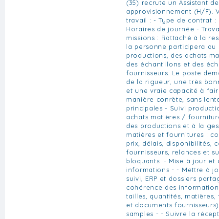
(35) recrute un Assistant d
approvisionnement (H/F). 
travail : - Type de contrat :
Horaires de journée - Trava
missions : Rattaché à la re
la personne participera au 
productions, des achats mat
des échantillons et des éc
fournisseurs. Le poste dem
de la rigueur, une très bo
et une vraie capacité à fai
manière conrète, sans lente
principales - Suivi product
achats matières / fourniture
des productions et à la ges
matières et fournitures : 
prix, délais, disponibilités,
fournisseurs, relances et su
bloquants. - Mise à jour et
informations - - Mettre à j
suivi, ERP et dossiers partag
cohérence des informations
tailles, quantités, matières,
et documents fournisseurs) 
samples - - Suivre la récep