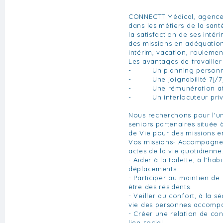
CONNECTT Médical, agence 
dans les métiers de la san
la satisfaction de ses inté
des missions en adéquatio
intérim, vacation, roulemen
Les avantages de travaille
- Un planning personn
- Une joignabilité 7j/7j
- Une rémunération att
- Un interlocuteur privi
Nous recherchons pour l'u
seniors partenaires située à
de Vie pour des missions en
Vos missions- Accompagner 
actes de la vie quotidienne
- Aider à la toilette, à l'hab
déplacements.
- Participer au maintien de
être des résidents.
- Veiller au confort, à la sé
vie des personnes accomp
- Créer une relation de con
lien social.