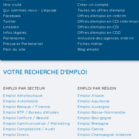
1ère visite
Créer un compte
Qui sommes-nous - L'équipe
Toutes les offres d'emploi
Facebook
Offres d'emploi en intérim
Twitter
Offres d'emploi en CDI intérimai
Linkedin
Offres d'emploi en CDI
Infos légales
Offres d'emploi en CDD
Partenaires
Annuaire des agences intérim
Presse et Partenariat
Fiches métier
Plan du site
Blog emploi
VOTRE RECHERCHE D'EMPLOI
EMPLOI PAR SECTEUR
EMPLOI PAR RÉGION
Emploi Aéronautique
Emploi Alsace
Emploi Automobile
Emploi Aquitaine
Emploi Banque / Finance
Emploi Auvergne
Emploi BTP / Bureau d'études
Emploi Basse-Normandie
Emploi Coiffure / Beauté
Emploi Bourgogne
Emploi Communication / Marketing
Emploi Bretagne
Emploi Comptabilité / Audit
Emploi Centre
Emploi Divers
Emploi Champagne-Ardenne