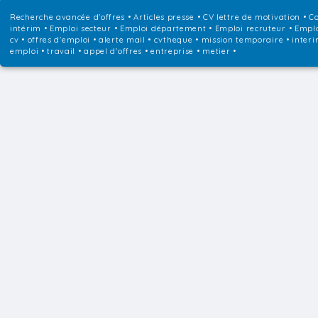
Recherche avancée d'offres
•
Articles presse
•
CV lettre de motivation
•
Co
intérim
•
Emploi secteur
•
Emploi département
•
Emploi recruteur
•
Emplo
cv • offres d'emploi • alerte mail • cvtheque • mission temporaire • interi
emploi • travail • appel d'offres • entreprise • metier •