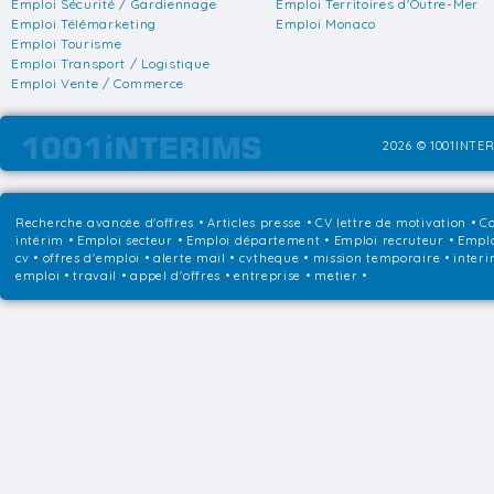
Emploi Sécurité / Gardiennage
Emploi Territoires d'Outre-Mer
Emploi Télémarketing
Emploi Monaco
Emploi Tourisme
Emploi Transport / Logistique
Emploi Vente / Commerce
2026 © 1001INTER
Recherche avancée d'offres
•
Articles presse
•
CV lettre de motivation
•
Co
intérim
•
Emploi secteur
•
Emploi département
•
Emploi recruteur
•
Emplo
cv • offres d'emploi • alerte mail • cvtheque • mission temporaire • interi
emploi • travail • appel d'offres • entreprise • metier •