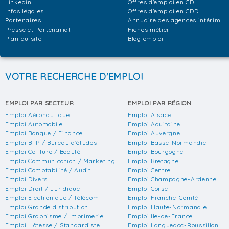
Linkedin
Offres d'emploi en CDI
Infos légales
Offres d'emploi en CDD
Partenaires
Annuaire des agences intérim
Presse et Partenariat
Fiches métier
Plan du site
Blog emploi
VOTRE RECHERCHE D'EMPLOI
EMPLOI PAR SECTEUR
EMPLOI PAR RÉGION
Emploi Aéronautique
Emploi Alsace
Emploi Automobile
Emploi Aquitaine
Emploi Banque / Finance
Emploi Auvergne
Emploi BTP / Bureau d'études
Emploi Basse-Normandie
Emploi Coiffure / Beauté
Emploi Bourgogne
Emploi Communication / Marketing
Emploi Bretagne
Emploi Comptabilité / Audit
Emploi Centre
Emploi Divers
Emploi Champagne-Ardenne
Emploi Droit / Juridique
Emploi Corse
Emploi Electronique / Télécom
Emploi Franche-Comté
Emploi Grande distribution
Emploi Haute-Normandie
Emploi Graphisme / Imprimerie
Emploi Ile-de-France
Emploi Hôtesse / Standardiste
Emploi Languedoc-Roussillon