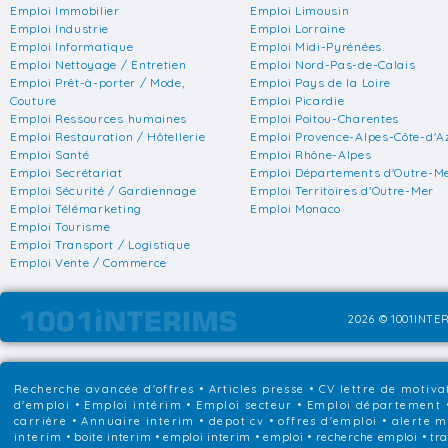
Emploi Immobilier
Emploi Limousin
Emploi Industrie
Emploi Lorraine
Emploi Informatique
Emploi Midi-Pyrénées
Emploi Nettoyage / Entretien
Emploi Nord-Pas-de-Calais
Emploi Prêt-à-porter / Mode,
Emploi Pays de la Loire
Couture
Emploi Picardie
Emploi Ressources humaines
Emploi Poitou-Charentes
Emploi Restauration / Hôtellerie
Emploi Provence-Alpes-Côte-d'A
Emploi Santé
Emploi Rhône-Alpes
Emploi Secrétariat
Emploi Départements d'Outre-M
Emploi Sécurité / Gardiennage
Emploi Territoires d'Outre-Mer
Emploi Télémarketing
Emploi Monaco
Emploi Tourisme
Emploi Transport / Logistique
Emploi Vente / Commerce
2026 © 1001INTER
Recherche avancée d'offres
•
Articles presse
•
CV lettre de motiva
d'emploi
•
Emploi intérim
•
Emploi secteur
•
Emploi département
carrière
•
Annuaire interim
• depot cv • offres d'emploi • alerte m
interim • boite interim • emploi interim • emploi • recherche emploi • trav