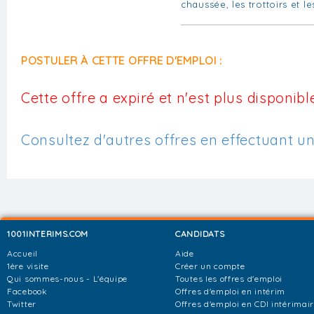
chaussée, les trottoirs et l
POSTULER À CETTE OFFRE D'EMPLOI :
Cette offre a expiré et n'est plus disponible
Consultez d'autres offres en effectuant u
1001INTERIMS.COM
CANDIDATS
Accueil
Aide
1ère visite
Créer un compte
Qui sommes-nous - L'équipe
Toutes les offres d'emploi
Facebook
Offres d'emploi en intérim
Twitter
Offres d'emploi en CDI intérimai