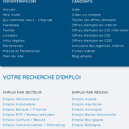
1001INTERIMS.COM
CANDIDATS
Accueil
Aide
1ère visite
Créer un compte
Qui sommes-nous - L'équipe
Toutes les offres d'emploi
Facebook
Offres d'emploi en intérim
Twitter
Offres d'emploi en CDI intérimai
Linkedin
Offres d'emploi en CDI
Infos légales
Offres d'emploi en CDD
Partenaires
Annuaire des agences intérim
Presse et Partenariat
Fiches métier
Plan du site
Blog emploi
VOTRE RECHERCHE D'EMPLOI
EMPLOI PAR SECTEUR
EMPLOI PAR RÉGION
Emploi Aéronautique
Emploi Alsace
Emploi Automobile
Emploi Aquitaine
Emploi Banque / Finance
Emploi Auvergne
Emploi BTP / Bureau d'études
Emploi Basse-Normandie
Emploi Coiffure / Beauté
Emploi Bourgogne
Emploi Communication / Marketing
Emploi Bretagne