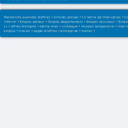
Recherche avancée d'offres
•
Articles presse
•
CV lettre de motivation
•
Co
intérim
•
Emploi secteur
•
Emploi département
•
Emploi recruteur
•
Emplo
cv • offres d'emploi • alerte mail • cvtheque • mission temporaire • interi
emploi • travail • appel d'offres • entreprise • metier •