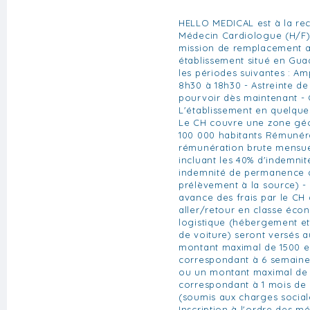
HELLO MEDICAL est à la re
Médecin Cardiologue (H/F)
mission de remplacement a
établissement situé en Gua
les périodes suivantes : Am
8h30 à 18h30 - Astreinte de
pourvoir dès maintenant - 
L'établissement en quelques 
Le CH couvre une zone gé
100 000 habitants Rémunér
rémunération brute mensue
incluant les 40% d'indemnit
indemnité de permanence d
prélèvement à la source)
avance des frais par le CH 
aller/retour en classe éco
logistique (hébergement et
de voiture) seront versés a
montant maximal de 1500 e
correspondant à 6 semaine
ou un montant maximal de 
correspondant à 1 mois de 
(soumis aux charges socia
Inscription à l'ordre des m