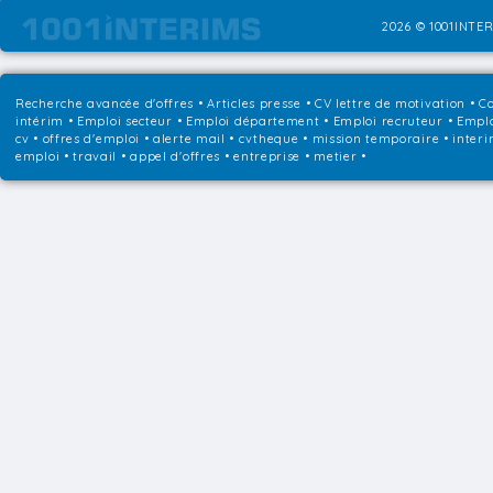
2026 © 1001INTER
Recherche avancée d'offres
•
Articles presse
•
CV lettre de motivation
•
Co
intérim
•
Emploi secteur
•
Emploi département
•
Emploi recruteur
•
Emplo
cv • offres d'emploi • alerte mail • cvtheque • mission temporaire • interi
emploi • travail • appel d'offres • entreprise • metier •