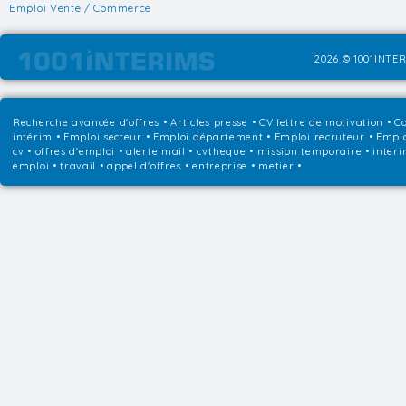
Emploi Vente / Commerce
2026 © 1001INTER
Recherche avancée d'offres
•
Articles presse
•
CV lettre de motivation
•
Co
intérim
•
Emploi secteur
•
Emploi département
•
Emploi recruteur
•
Emplo
cv • offres d'emploi • alerte mail • cvtheque • mission temporaire • interi
emploi • travail • appel d'offres • entreprise • metier •