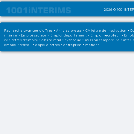
2026 © 1001INTER
Recherche avancée d'offres
•
Articles presse
•
CV lettre de motivation
•
Co
intérim
•
Emploi secteur
•
Emploi département
•
Emploi recruteur
•
Emplo
cv • offres d'emploi • alerte mail • cvtheque • mission temporaire • interi
emploi • travail • appel d'offres • entreprise • metier •