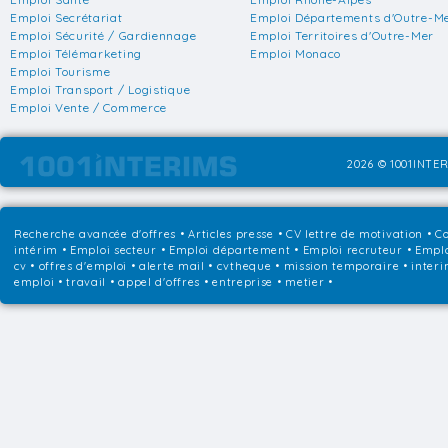
Emploi Secrétariat
Emploi Départements d'Outre-M
Emploi Sécurité / Gardiennage
Emploi Territoires d'Outre-Mer
Emploi Télémarketing
Emploi Monaco
Emploi Tourisme
Emploi Transport / Logistique
Emploi Vente / Commerce
2026 © 1001INTER
Recherche avancée d'offres
•
Articles presse
•
CV lettre de motivation
•
Co
intérim
•
Emploi secteur
•
Emploi département
•
Emploi recruteur
•
Emplo
cv • offres d'emploi • alerte mail • cvtheque • mission temporaire • interi
emploi • travail • appel d'offres • entreprise • metier •