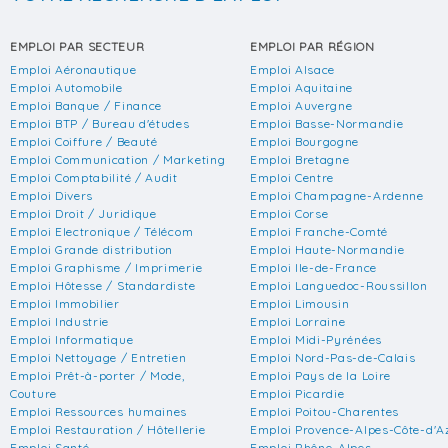
EMPLOI PAR SECTEUR
EMPLOI PAR RÉGION
Emploi Aéronautique
Emploi Alsace
Emploi Automobile
Emploi Aquitaine
Emploi Banque / Finance
Emploi Auvergne
Emploi BTP / Bureau d'études
Emploi Basse-Normandie
Emploi Coiffure / Beauté
Emploi Bourgogne
Emploi Communication / Marketing
Emploi Bretagne
Emploi Comptabilité / Audit
Emploi Centre
Emploi Divers
Emploi Champagne-Ardenne
Emploi Droit / Juridique
Emploi Corse
Emploi Electronique / Télécom
Emploi Franche-Comté
Emploi Grande distribution
Emploi Haute-Normandie
Emploi Graphisme / Imprimerie
Emploi Ile-de-France
Emploi Hôtesse / Standardiste
Emploi Languedoc-Roussillon
Emploi Immobilier
Emploi Limousin
Emploi Industrie
Emploi Lorraine
Emploi Informatique
Emploi Midi-Pyrénées
Emploi Nettoyage / Entretien
Emploi Nord-Pas-de-Calais
Emploi Prêt-à-porter / Mode,
Emploi Pays de la Loire
Couture
Emploi Picardie
Emploi Ressources humaines
Emploi Poitou-Charentes
Emploi Restauration / Hôtellerie
Emploi Provence-Alpes-Côte-d'A
Emploi Santé
Emploi Rhône-Alpes