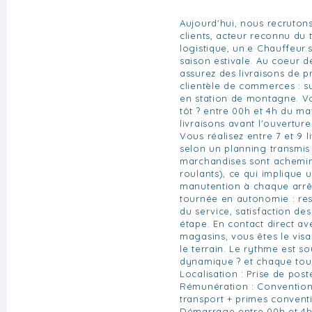
Aujourd'hui, nous recruton
clients, acteur reconnu du 
logistique, un.e Chauffeur.
saison estivale. Au coeur d
assurez des livraisons de p
clientèle de commerces : 
en station de montagne. V
tôt ? entre 00h et 4h du ma
livraisons avant l'ouvertur
Vous réalisez entre 7 et 9 l
selon un planning transmis l
marchandises sont acheminé
roulants), ce qui implique 
manutention à chaque arrê
tournée en autonomie : resp
du service, satisfaction de
étape. En contact direct av
magasins, vous êtes le visa
le terrain. Le rythme est s
dynamique ? et chaque tou
Localisation : Prise de pos
Rémunération : Convention 
transport + primes conventi
Démarrage entre 00h et 4h