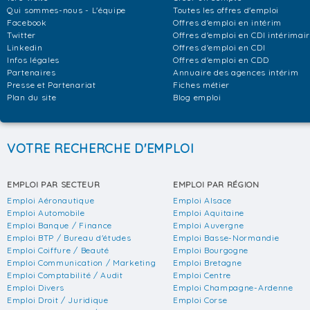
Qui sommes-nous - L'équipe
Toutes les offres d'emploi
Facebook
Offres d'emploi en intérim
Twitter
Offres d'emploi en CDI intérimai
Linkedin
Offres d'emploi en CDI
Infos légales
Offres d'emploi en CDD
Partenaires
Annuaire des agences intérim
Presse et Partenariat
Fiches métier
Plan du site
Blog emploi
VOTRE RECHERCHE D'EMPLOI
EMPLOI PAR SECTEUR
EMPLOI PAR RÉGION
Emploi Aéronautique
Emploi Alsace
Emploi Automobile
Emploi Aquitaine
Emploi Banque / Finance
Emploi Auvergne
Emploi BTP / Bureau d'études
Emploi Basse-Normandie
Emploi Coiffure / Beauté
Emploi Bourgogne
Emploi Communication / Marketing
Emploi Bretagne
Emploi Comptabilité / Audit
Emploi Centre
Emploi Divers
Emploi Champagne-Ardenne
Emploi Droit / Juridique
Emploi Corse