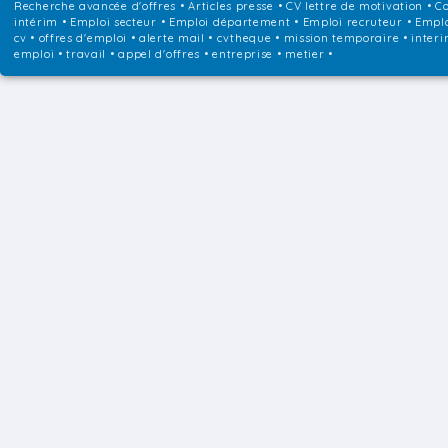
Recherche avancée d'offres
•
Articles presse
•
CV lettre de motivation
•
Co
intérim
•
Emploi secteur
•
Emploi département
•
Emploi recruteur
•
Emplo
cv • offres d'emploi • alerte mail • cvtheque • mission temporaire • interi
emploi • travail • appel d'offres • entreprise • metier •