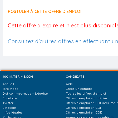
POSTULER À CETTE OFFRE D'EMPLOI :
Cette offre a expiré et n'est plus disponible
Consultez d'autres offres en effectuant u
1001INTERIMS.COM
CANDIDATS
Accueil
Aide
1ère visite
Créer un compte
Qui sommes-nous - L'équipe
Toutes les offres d'emploi
Facebook
Offres d'emploi en intérim
Twitter
Offres d'emploi en CDI intérimai
Linkedin
Offres d'emploi en CDI
Infos légales
Offres d'emploi en CDD
Partenaires
Annuaire des agences intérim