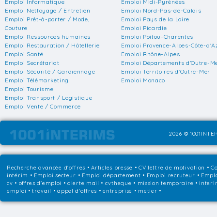
Emploi Informatique
Emploi Midi-Pyrénées
Emploi Nettoyage / Entretien
Emploi Nord-Pas-de-Calais
Emploi Prêt-à-porter / Mode,
Emploi Pays de la Loire
Couture
Emploi Picardie
Emploi Ressources humaines
Emploi Poitou-Charentes
Emploi Restauration / Hôtellerie
Emploi Provence-Alpes-Côte-d'A
Emploi Santé
Emploi Rhône-Alpes
Emploi Secrétariat
Emploi Départements d'Outre-M
Emploi Sécurité / Gardiennage
Emploi Territoires d'Outre-Mer
Emploi Télémarketing
Emploi Monaco
Emploi Tourisme
Emploi Transport / Logistique
Emploi Vente / Commerce
2026 © 1001INTER
Recherche avancée d'offres
•
Articles presse
•
CV lettre de motivation
•
Co
intérim
•
Emploi secteur
•
Emploi département
•
Emploi recruteur
•
Emplo
cv • offres d'emploi • alerte mail • cvtheque • mission temporaire • interi
emploi • travail • appel d'offres • entreprise • metier •