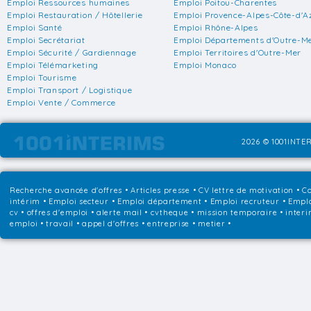
Emploi Ressources humaines
Emploi Poitou-Charentes
Emploi Restauration / Hôtellerie
Emploi Provence-Alpes-Côte-d'A
Emploi Santé
Emploi Rhône-Alpes
Emploi Secrétariat
Emploi Départements d'Outre-M
Emploi Sécurité / Gardiennage
Emploi Territoires d'Outre-Mer
Emploi Télémarketing
Emploi Monaco
Emploi Tourisme
Emploi Transport / Logistique
Emploi Vente / Commerce
2026 © 1001INTER
Recherche avancée d'offres
•
Articles presse
•
CV lettre de motivation
•
Co
intérim
•
Emploi secteur
•
Emploi département
•
Emploi recruteur
•
Emplo
cv • offres d'emploi • alerte mail • cvtheque • mission temporaire • interi
emploi • travail • appel d'offres • entreprise • metier •