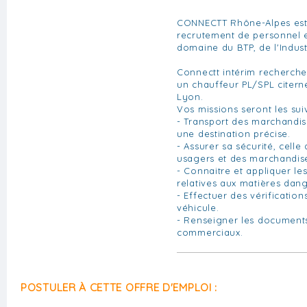
CONNECTT Rhône-Alpes est 
recrutement de personnel e
domaine du BTP, de l'Indust
Connectt intérim recherche
un chauffeur PL/SPL citern
Lyon.
Vos missions seront les sui
- Transport des marchandi
une destination précise.
- Assurer sa sécurité, celle
usagers et des marchandis
- Connaitre et appliquer le
relatives aux matières dan
- Effectuer des vérificatio
véhicule.
- Renseigner les documents
commerciaux.
POSTULER À CETTE OFFRE D'EMPLOI :