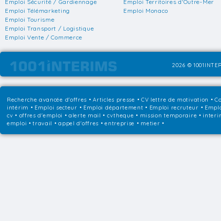
Emploi Sécurité / Gardiennage
Emploi Territoires d'Outre-Mer
Emploi Télémarketing
Emploi Monaco
Emploi Tourisme
Emploi Transport / Logistique
Emploi Vente / Commerce
2026 © 1001INTER
Recherche avancée d'offres
•
Articles presse
•
CV lettre de motivation
•
Co
intérim
•
Emploi secteur
•
Emploi département
•
Emploi recruteur
•
Emplo
cv • offres d'emploi • alerte mail • cvtheque • mission temporaire • interi
emploi • travail • appel d'offres • entreprise • metier •