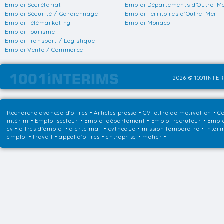
Emploi Secrétariat
Emploi Départements d'Outre-M
Emploi Sécurité / Gardiennage
Emploi Territoires d'Outre-Mer
Emploi Télémarketing
Emploi Monaco
Emploi Tourisme
Emploi Transport / Logistique
Emploi Vente / Commerce
2026 © 1001INTER
Recherche avancée d'offres
•
Articles presse
•
CV lettre de motivation
•
Co
intérim
•
Emploi secteur
•
Emploi département
•
Emploi recruteur
•
Emplo
cv • offres d'emploi • alerte mail • cvtheque • mission temporaire • interi
emploi • travail • appel d'offres • entreprise • metier •