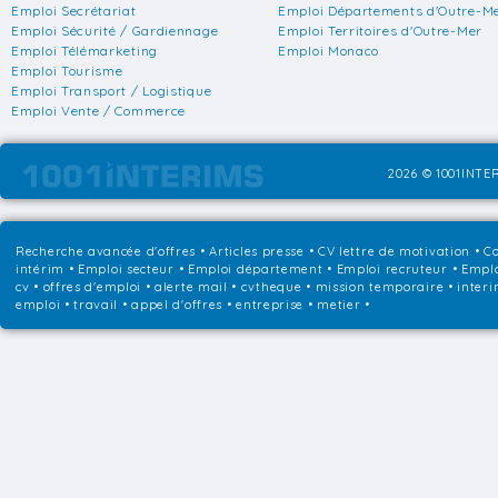
Emploi Secrétariat
Emploi Départements d'Outre-M
Emploi Sécurité / Gardiennage
Emploi Territoires d'Outre-Mer
Emploi Télémarketing
Emploi Monaco
Emploi Tourisme
Emploi Transport / Logistique
Emploi Vente / Commerce
2026 © 1001INTER
Recherche avancée d'offres
•
Articles presse
•
CV lettre de motivation
•
Co
intérim
•
Emploi secteur
•
Emploi département
•
Emploi recruteur
•
Emplo
cv • offres d'emploi • alerte mail • cvtheque • mission temporaire • interi
emploi • travail • appel d'offres • entreprise • metier •