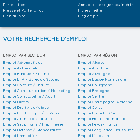
Partenaires
Annuaire des agences intérim
Presse et Partenariat
Fiches métier
Plan du site
Blog emploi
VOTRE RECHERCHE D'EMPLOI
EMPLOI PAR SECTEUR
EMPLOI PAR RÉGION
Emploi Aéronautique
Emploi Alsace
Emploi Automobile
Emploi Aquitaine
Emploi Banque / Finance
Emploi Auvergne
Emploi BTP / Bureau d'études
Emploi Basse-Normandie
Emploi Coiffure / Beauté
Emploi Bourgogne
Emploi Communication / Marketing
Emploi Bretagne
Emploi Comptabilité / Audit
Emploi Centre
Emploi Divers
Emploi Champagne-Ardenne
Emploi Droit / Juridique
Emploi Corse
Emploi Electronique / Télécom
Emploi Franche-Comté
Emploi Grande distribution
Emploi Haute-Normandie
Emploi Graphisme / Imprimerie
Emploi Ile-de-France
Emploi Hôtesse / Standardiste
Emploi Languedoc-Roussillon
Emploi Immobilier
Emploi Limousin