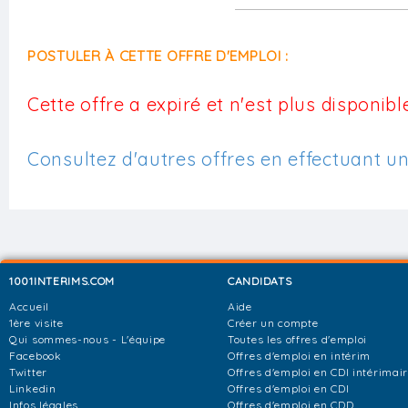
POSTULER À CETTE OFFRE D'EMPLOI :
Cette offre a expiré et n'est plus disponible
Consultez d'autres offres en effectuant u
1001INTERIMS.COM
CANDIDATS
Accueil
Aide
1ère visite
Créer un compte
Qui sommes-nous - L'équipe
Toutes les offres d'emploi
Facebook
Offres d'emploi en intérim
Twitter
Offres d'emploi en CDI intérimai
Linkedin
Offres d'emploi en CDI
Infos légales
Offres d'emploi en CDD