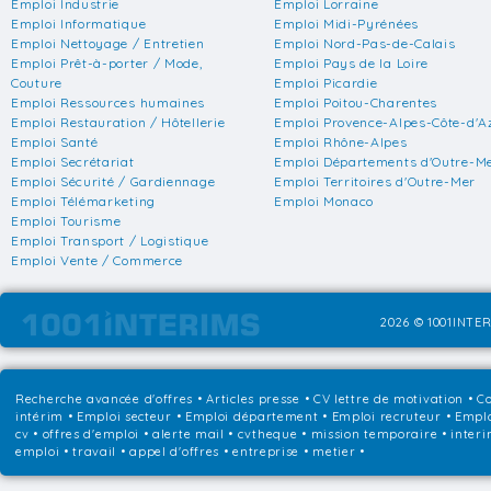
Emploi Industrie
Emploi Lorraine
Emploi Informatique
Emploi Midi-Pyrénées
Emploi Nettoyage / Entretien
Emploi Nord-Pas-de-Calais
Emploi Prêt-à-porter / Mode,
Emploi Pays de la Loire
Couture
Emploi Picardie
Emploi Ressources humaines
Emploi Poitou-Charentes
Emploi Restauration / Hôtellerie
Emploi Provence-Alpes-Côte-d'A
Emploi Santé
Emploi Rhône-Alpes
Emploi Secrétariat
Emploi Départements d'Outre-M
Emploi Sécurité / Gardiennage
Emploi Territoires d'Outre-Mer
Emploi Télémarketing
Emploi Monaco
Emploi Tourisme
Emploi Transport / Logistique
Emploi Vente / Commerce
2026 © 1001INTER
Recherche avancée d'offres
•
Articles presse
•
CV lettre de motivation
•
Co
intérim
•
Emploi secteur
•
Emploi département
•
Emploi recruteur
•
Emplo
cv • offres d'emploi • alerte mail • cvtheque • mission temporaire • interi
emploi • travail • appel d'offres • entreprise • metier •