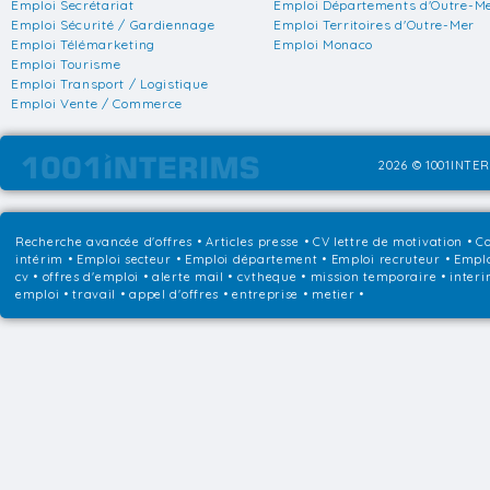
Emploi Secrétariat
Emploi Départements d'Outre-M
Emploi Sécurité / Gardiennage
Emploi Territoires d'Outre-Mer
Emploi Télémarketing
Emploi Monaco
Emploi Tourisme
Emploi Transport / Logistique
Emploi Vente / Commerce
2026 © 1001INTER
Recherche avancée d'offres
•
Articles presse
•
CV lettre de motivation
•
Co
intérim
•
Emploi secteur
•
Emploi département
•
Emploi recruteur
•
Emplo
cv • offres d'emploi • alerte mail • cvtheque • mission temporaire • interi
emploi • travail • appel d'offres • entreprise • metier •