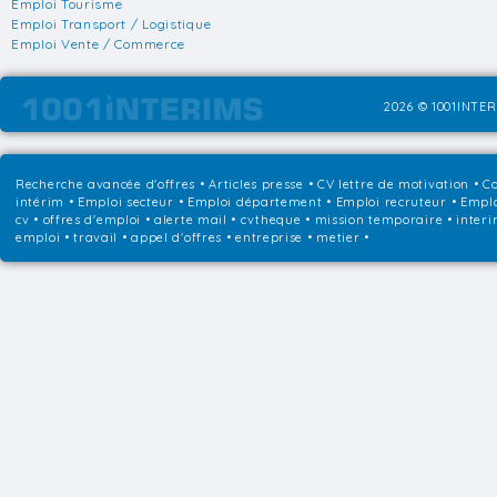
Emploi Tourisme
Emploi Transport / Logistique
Emploi Vente / Commerce
2026 © 1001INTER
Recherche avancée d'offres
•
Articles presse
•
CV lettre de motivation
•
Co
intérim
•
Emploi secteur
•
Emploi département
•
Emploi recruteur
•
Emplo
cv • offres d'emploi • alerte mail • cvtheque • mission temporaire • interi
emploi • travail • appel d'offres • entreprise • metier •