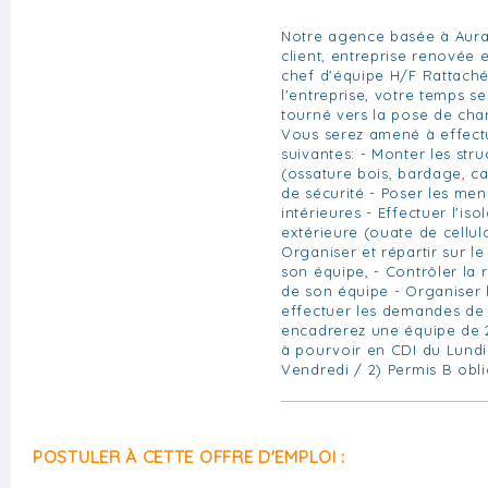
Notre agence basée à Aura
client, entreprise renovée e
chef d'équipe H/F Rattach
l'entreprise, votre temps s
tourné vers la pose de cha
Vous serez amené à effectu
suivantes: - Monter les str
(ossature bois, bardage, ca
de sécurité - Poser les men
intérieures - Effectuer l'iso
extérieure (ouate de cellulos
Organiser et répartir sur le 
son équipe, - Contrôler la 
de son équipe - Organiser l
effectuer les demandes de
encadrerez une équipe de 
à pourvoir en CDI du Lundi
Vendredi / 2) Permis B obli
POSTULER À CETTE OFFRE D'EMPLOI :