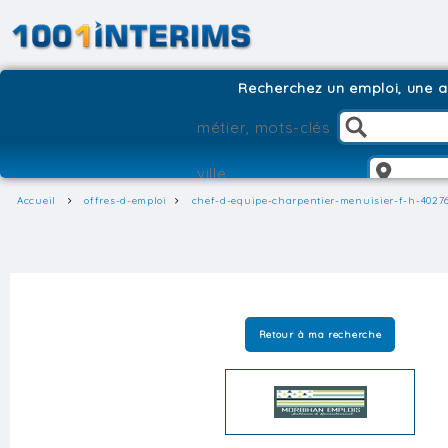
Recherchez un emploi, une ag
Accueil
offres-d-emploi
chef-d-equipe-charpentier-menuisier-f-h-4027
Retour à ma recherche