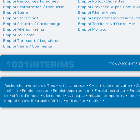
Emploi Ressources humaines
Emploi Poitou-Charentes
Emploi Restauration / Hôtellerie
Emploi Provence-Alpes-Côte-d'A
Emploi Santé
Emploi Rhône-Alpes
Emploi Secrétariat
Emploi Départements d'Outre-M
Emploi Sécurité / Gardiennage
Emploi Territoires d'Outre-Mer
Emploi Télémarketing
Emploi Monaco
Emploi Tourisme
Emploi Transport / Logistique
Emploi Vente / Commerce
2026 © 1001INTER
Recherche avancée d'offres
•
Articles presse
•
CV lettre de motivation
•
Co
intérim
•
Emploi secteur
•
Emploi département
•
Emploi recruteur
•
Emplo
cv • offres d'emploi • alerte mail • cvtheque • mission temporaire • interi
emploi • travail • appel d'offres • entreprise • metier •