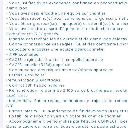
- Vous justifiez d'une expérience confirmée en déconstructi
démolition.
- Vous avez déjà encadré une équipe sur chantier.
- Vous êtes reconnu(e) pour votre sens de l'organisation et v
- Vous êtes rigoureux(se), impliqué(e) et attentif(ve) à la sécu
- Vous avez un bon esprit d'équipe et un leadership naturel.
Compétences & Exigences
- Maîtrise des techniques de curage et de démolition sélectiv
- Bonne connaissance des règles HSE et des contraintes chan
- Capacité à encadrer une équipe opérationnelle
- AIPR souhaitée
- CACES engins de chantier (mini-pelle) apprécié
- CACES nacelle (R486) apprécié
- Connaissance des risques amiante/plomb appréciée
- Permis B souhaité
Rémunération & Avantages
- Contrat 39h hebdomadaires
- Rémunération : à partir de 2 100 euros brut mensuel, évoluti
expérience
- Indemnités : Panier repas, indemnités de trajet et de trans
BTP
- Primes intérim : +10 % indemnité de fin de mission (IFM) et
- Possibilité d'évolution vers un poste de chef de chantier
- Accompagnement personnalisé par l'équipe CONNECTT Bo
Dans le cadre de notre politique diversité, ce poste est ouv