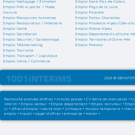
Emploi Nettoyage / Entretien
Emploi Nord-Pas-de-Calais
Emploi Prêt-à-porter / Mode,
Emploi Pays de la Loire
Couture
Emploi Picardie
Emploi Ressources humaines
Emploi Poitou-Charentes
Emploi Restauration / Hôtellerie
Emploi Provence-Alpes-Côte-d'A
Emploi Santé
Emploi Rhône-Alpes
Emploi Secrétariat
Emploi Départements d'Outre-M
Emploi Sécurité / Gardiennage
Emploi Territoires d'Outre-Mer
Emploi Télémarketing
Emploi Monaco
Emploi Tourisme
Emploi Transport / Logistique
Emploi Vente / Commerce
2026 © 1001INTER
Recherche avancée d'offres
•
Articles presse
•
CV lettre de motivation
•
Co
intérim
•
Emploi secteur
•
Emploi département
•
Emploi recruteur
•
Emplo
cv • offres d'emploi • alerte mail • cvtheque • mission temporaire • interi
emploi • travail • appel d'offres • entreprise • metier •