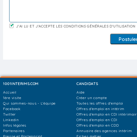
J'AI LU ET J'ACCEPTE LES CONDITIONS GÉNÉRALES D'UTILISATION
1001INTERIMS.COM
CANDIDATS
Accueil
Aide
1ère visite
Créer un compte
Qui sommes-nous - L'équipe
Toutes les offres d'emploi
Facebook
Offres d'emploi en intérim
Twitter
Offres d'emploi en CDI intérimai
Linkedin
Offres d'emploi en CDI
Infos légales
Offres d'emploi en CDD
Partenaires
Annuaire des agences intérim
Presse et Partenariat
Fiches métier