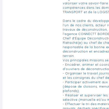
valoriser votre savoir-fair
compétences dans les doma
TRANSPORT et de la LOGIS
Dans le cadre du développe
l'un de nos clients, acteur
travaux de déconstruction,
l'agence CONNECTT BORDE
Chef d'Équipe Déconstructi
Rattaché(e) au chef de cha
responsable de la bonne e
déconstruction et encadrez
terrain.
Vos principales missions ser
- Encadrer, animer et coo
d'ouvriers de déconstructio
- Organiser le travail journ
et les consignes du chef de
- Participer activement au
(dépose de cloisons, menui
plafonds).
- Réaliser et superviser le
sélective (manuelle et/ou 
- Effectuer le tri des matéri
gravats, déchets spécifique