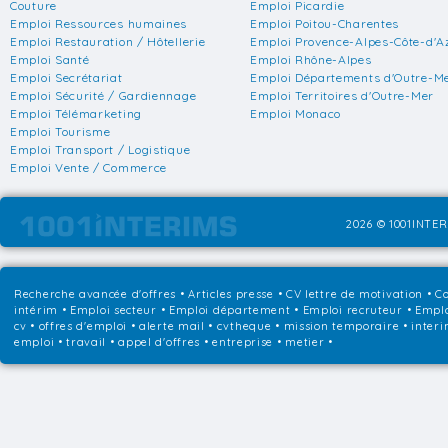
Couture
Emploi Picardie
Emploi Ressources humaines
Emploi Poitou-Charentes
Emploi Restauration / Hôtellerie
Emploi Provence-Alpes-Côte-d'A
Emploi Santé
Emploi Rhône-Alpes
Emploi Secrétariat
Emploi Départements d'Outre-M
Emploi Sécurité / Gardiennage
Emploi Territoires d'Outre-Mer
Emploi Télémarketing
Emploi Monaco
Emploi Tourisme
Emploi Transport / Logistique
Emploi Vente / Commerce
2026 © 1001INTER
Recherche avancée d'offres
•
Articles presse
•
CV lettre de motivation
•
Co
intérim
•
Emploi secteur
•
Emploi département
•
Emploi recruteur
•
Emplo
cv • offres d'emploi • alerte mail • cvtheque • mission temporaire • interi
emploi • travail • appel d'offres • entreprise • metier •