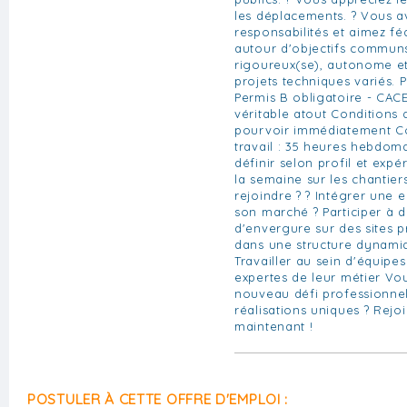
les déplacements. ? Vous a
responsabilités et aimez f
autour d'objectifs communs
rigoureux(se), autonome et
projets techniques variés. P
Permis B obligatoire - CAC
véritable atout Conditions 
pourvoir immédiatement Co
travail : 35 heures hebdoma
définir selon profil et exp
la semaine sur les chantie
rejoindre ? ? Intégrer une e
son marché ? Participer à d
d'envergure sur des sites p
dans une structure dynamiq
Travailler au sein d'équipe
expertes de leur métier Vo
nouveau défi professionnel
réalisations uniques ? Rej
maintenant !
POSTULER À CETTE OFFRE D'EMPLOI :