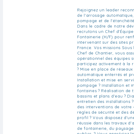
Rejoignez un leader recon
de l'arrosage automatique, 
pompage et de l'étanchéité
Dans le cadre de notre dé
recrutons un Chef d'Équip
Fontainerie (H/F) pour ren
intervenant sur des sites p
France. Vos missions Sous 
Chef de Chantier, vous ass
opérationnel des équipes su
participez activement à la r
? Mise en place de réseaux
automatique enterrés et p
Installation et mise en serv
pompage ? Installation et 
fontaines ? Réalisation de 
bassins et plans d'eau ? Di
entretien des installations 
des interventions de votre
règles de sécurité et des d
profil ? Vous disposez d'u
réussie dans les travaux d'
de fontainerie, du paysage
publics. ? Vous appréciez le