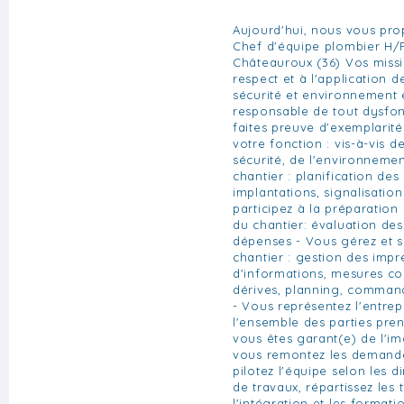
Aujourd'hui, nous vous pr
Chef d'équipe plombier H/F
Châteauroux (36) Vos missio
respect et à l'application d
sécurité et environnement 
responsable de tout dysfo
faites preuve d'exemplarité
votre fonction : vis-à-vis de
sécurité, de l'environneme
chantier : planification des
implantations, signalisatio
participez à la préparation
du chantier: évaluation des
dépenses - Vous gérez et s
chantier : gestion des imp
d'informations, mesures co
dérives, planning, commande
- Vous représentez l'entrep
l'ensemble des parties pren
vous êtes garant(e) de l'im
vous remontez les demande
pilotez l'équipe selon les 
de travaux, répartissez les 
l'intégration et les format