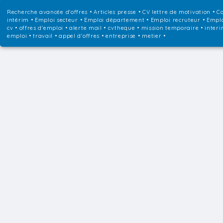
Recherche avancée d'offres
•
Articles presse
•
CV lettre de motivation
•
Co
intérim
•
Emploi secteur
•
Emploi département
•
Emploi recruteur
•
Emplo
cv • offres d'emploi • alerte mail • cvtheque • mission temporaire • interi
emploi • travail • appel d'offres • entreprise • metier •