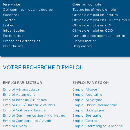
1ère visite
Créer un compte
Qui sommes-nous - L'équipe
Toutes les offres d'emploi
Facebook
Offres d'emploi en intérim
Twitter
Offres d'emploi en CDI intérimai
Linkedin
Offres d'emploi en CDI
Infos légales
Offres d'emploi en CDD
Partenaires
Annuaire des agences intérim
Presse et Partenariat
Fiches métier
Plan du site
Blog emploi
VOTRE RECHERCHE D'EMPLOI
EMPLOI PAR SECTEUR
EMPLOI PAR RÉGION
Emploi Aéronautique
Emploi Alsace
Emploi Automobile
Emploi Aquitaine
Emploi Banque / Finance
Emploi Auvergne
Emploi BTP / Bureau d'études
Emploi Basse-Normandie
Emploi Coiffure / Beauté
Emploi Bourgogne
Emploi Communication / Marketing
Emploi Bretagne
Emploi Comptabilité / Audit
Emploi Centre
Emploi Divers
Emploi Champagne-Ardenne