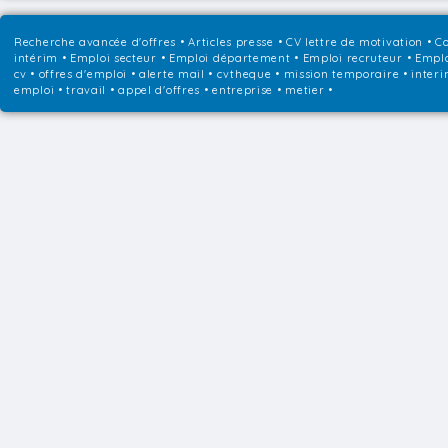
Recherche avancée d'offres
•
Articles presse
•
CV lettre de motivation
•
Co
intérim
•
Emploi secteur
•
Emploi département
•
Emploi recruteur
•
Emplo
cv • offres d'emploi • alerte mail • cvtheque • mission temporaire • interi
emploi • travail • appel d'offres • entreprise • metier •