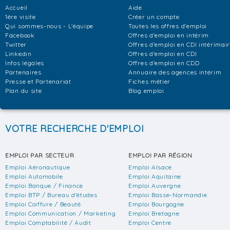
Accueil
Aide
1ère visite
Créer un compte
Qui sommes-nous - L'équipe
Toutes les offres d'emploi
Facebook
Offres d'emploi en intérim
Twitter
Offres d'emploi en CDI intérimai
Linkedin
Offres d'emploi en CDI
Infos légales
Offres d'emploi en CDD
Partenaires
Annuaire des agences intérim
Presse et Partenariat
Fiches métier
Plan du site
Blog emploi
VOTRE RECHERCHE D'EMPLOI
EMPLOI PAR SECTEUR
EMPLOI PAR RÉGION
Emploi Aéronautique
Emploi Alsace
Emploi Automobile
Emploi Aquitaine
Emploi Banque / Finance
Emploi Auvergne
Emploi BTP / Bureau d'études
Emploi Basse-Normandie
Emploi Coiffure / Beauté
Emploi Bourgogne
Emploi Communication / Marketing
Emploi Bretagne
Emploi Comptabilité / Audit
Emploi Centre