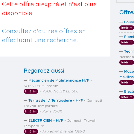
Cette offre a expiré et n'est plus
Offre
disponible.
Couv
Intérim
Consultez d'autres offres en
Plom
effectuant une recherche.
Intérim
Techn
Norman
Intérim
Regardez aussi
Maco
Mouline
Mécanicien de Maintennance H/F
•
Intérim
SCIENTECH Intérim
•
93130 NOISY LE SEC
Elect
Intérim
Intérim
Terrassier / Terrassière - H/F
• Connectt
Travail Temporaire
•
Paris 75011
Intérim
ELECTRICIEN - H/F
• Connectt Travail
Temporaire
•
Aix-en-Provence 13090
Intérim