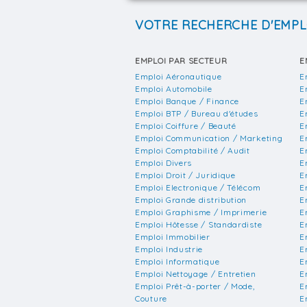
VOTRE RECHERCHE D'EMPL
EMPLOI PAR SECTEUR
E
Emploi Aéronautique
E
Emploi Automobile
E
Emploi Banque / Finance
E
Emploi BTP / Bureau d'études
E
Emploi Coiffure / Beauté
E
Emploi Communication / Marketing
E
Emploi Comptabilité / Audit
E
Emploi Divers
E
Emploi Droit / Juridique
E
Emploi Electronique / Télécom
E
Emploi Grande distribution
E
Emploi Graphisme / Imprimerie
E
Emploi Hôtesse / Standardiste
E
Emploi Immobilier
E
Emploi Industrie
E
Emploi Informatique
E
Emploi Nettoyage / Entretien
E
Emploi Prêt-à-porter / Mode,
E
Couture
E