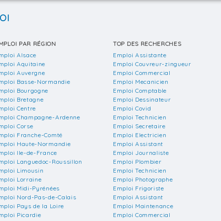
OI
MPLOI PAR RÉGION
TOP DES RECHERCHES
mploi Alsace
Emploi Assistante
mploi Aquitaine
Emploi Couvreur-zingueur
mploi Auvergne
Emploi Commercial
mploi Basse-Normandie
Emploi Mecanicien
mploi Bourgogne
Emploi Comptable
mploi Bretagne
Emploi Dessinateur
mploi Centre
Emploi Covid
mploi Champagne-Ardenne
Emploi Technicien
mploi Corse
Emploi Secretaire
mploi Franche-Comté
Emploi Electricien
mploi Haute-Normandie
Emploi Assistant
mploi Ile-de-France
Emploi Journaliste
mploi Languedoc-Roussillon
Emploi Plombier
mploi Limousin
Emploi Technicien
mploi Lorraine
Emploi Photographe
mploi Midi-Pyrénées
Emploi Frigoriste
mploi Nord-Pas-de-Calais
Emploi Assistant
mploi Pays de la Loire
Emploi Maintenance
mploi Picardie
Emploi Commercial