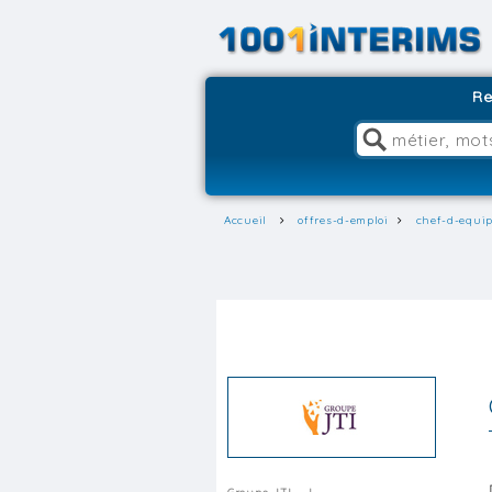
Re
Accueil
offres-d-emploi
chef-d-equi