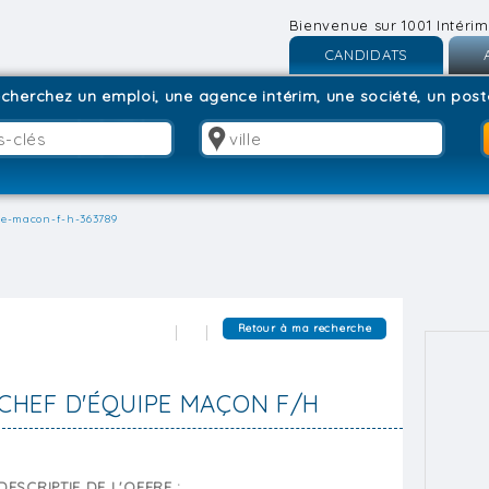
Bienvenue sur 1001 Intérim
CANDIDATS
Inscription
I
cherchez un emploi, une agence intérim, une société, un poste
Connexion
C
pe-macon-f-h-363789
Retour à ma recherche
CHEF D'ÉQUIPE MAÇON F/H
DESCRIPTIF DE L'OFFRE :