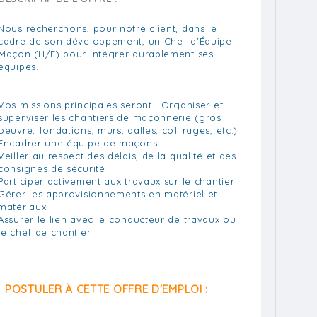
Nous recherchons, pour notre client, dans le
cadre de son développement, un Chef d'Équipe
Maçon (H/F) pour intégrer durablement ses
équipes.
Vos missions principales seront : Organiser et
superviser les chantiers de maçonnerie (gros
oeuvre, fondations, murs, dalles, coffrages, etc.)
Encadrer une équipe de maçons
Veiller au respect des délais, de la qualité et des
consignes de sécurité
Participer activement aux travaux sur le chantier
Gérer les approvisionnements en matériel et
matériaux
Assurer le lien avec le conducteur de travaux ou
le chef de chantier
POSTULER À CETTE OFFRE D'EMPLOI :