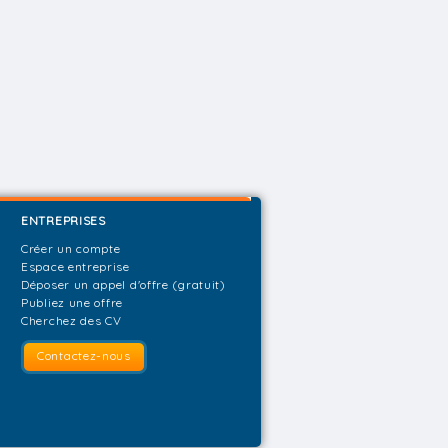
ENTREPRISES
Créer un compte
Espace entreprise
Déposer un appel d'offre (gratuit)
Publiez une offre
Cherchez des CV
Contactez-nous