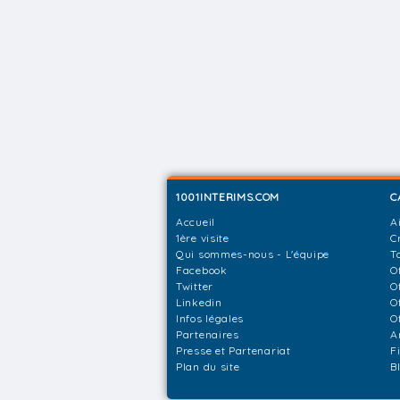
1001INTERIMS.COM
C
Accueil
A
1ère visite
C
Qui sommes-nous - L'équipe
T
Facebook
O
Twitter
O
Linkedin
O
Infos légales
O
Partenaires
A
Presse et Partenariat
F
Plan du site
B