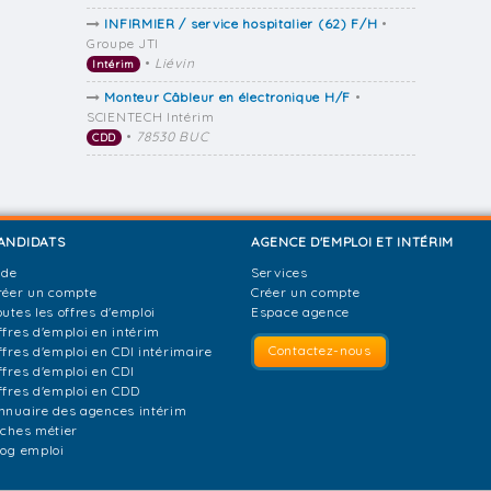
INFIRMIER / service hospitalier (62) F/H
•
Groupe JTI
•
Liévin
Intérim
Monteur Câbleur en électronique H/F
•
SCIENTECH Intérim
•
78530 BUC
CDD
ANDIDATS
AGENCE D'EMPLOI ET INTÉRIM
ide
Services
réer un compte
Créer un compte
outes les offres d'emploi
Espace agence
ffres d'emploi en intérim
Contactez-nous
ffres d'emploi en CDI intérimaire
ffres d'emploi en CDI
ffres d'emploi en CDD
nnuaire des agences intérim
iches métier
log emploi