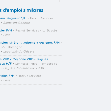
s d'emploi similaires
reur zingueur F/H
• Recrut Services
•
Sains-en-Gohelle
bier F/H
• Recrut Services - La Bassée
•
Lens
icien itinérant traitement des eaux F/H
•
 35 - Romagne
•
Louvigné-du-Désert
n VRD / Maçonne VRD - Issy les
aux H/F
• Connectt Travail Temporaire
•
Issy-les-Moulineaux 92130
ricien F/H
• Recrut Services
•
Lens