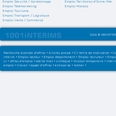
Emploi Sécurité / Gardiennage
Emploi Territoires d'Outre-Mer
Emploi Télémarketing
Emploi Monaco
Emploi Tourisme
Emploi Transport / Logistique
Emploi Vente / Commerce
2026 © 1001INTER
Recherche avancée d'offres
•
Articles presse
•
CV lettre de motivation
•
Co
intérim
•
Emploi secteur
•
Emploi département
•
Emploi recruteur
•
Emplo
cv • offres d'emploi • alerte mail • cvtheque • mission temporaire • interi
emploi • travail • appel d'offres • entreprise • metier •