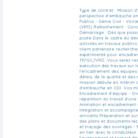
Type de contrat : Mission d
perspective d'embauche en
Publics - Génie Civil - Voir
(VRD) Rattachement : Cond
Démarrage : Dès que possi
poste Dans le cadre du dé
activités en travaux publics 
client partenaire recherch
expérimenté pour encadrer
TP/GC/VRD. Vous serez re
exécution des travaux sur le
l'encadrement des équipes 
délais, de la qualité et des
mission débute en intérim 
d'embauche en CDI. Vos mis
Encadrement d'équipe - Or
répartition du travail d'une
Animation et encadrement 
Intégration et accompagn
arrivants Préparation et sui
des plans et documents tec
et traçage des ouvrages - P
en lien avec le conducteur 
l'avancement et respect des