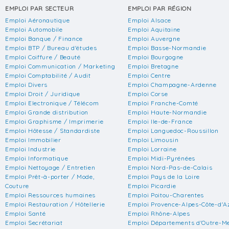
EMPLOI PAR SECTEUR
EMPLOI PAR RÉGION
Emploi Aéronautique
Emploi Alsace
Emploi Automobile
Emploi Aquitaine
Emploi Banque / Finance
Emploi Auvergne
Emploi BTP / Bureau d'études
Emploi Basse-Normandie
Emploi Coiffure / Beauté
Emploi Bourgogne
Emploi Communication / Marketing
Emploi Bretagne
Emploi Comptabilité / Audit
Emploi Centre
Emploi Divers
Emploi Champagne-Ardenne
Emploi Droit / Juridique
Emploi Corse
Emploi Electronique / Télécom
Emploi Franche-Comté
Emploi Grande distribution
Emploi Haute-Normandie
Emploi Graphisme / Imprimerie
Emploi Ile-de-France
Emploi Hôtesse / Standardiste
Emploi Languedoc-Roussillon
Emploi Immobilier
Emploi Limousin
Emploi Industrie
Emploi Lorraine
Emploi Informatique
Emploi Midi-Pyrénées
Emploi Nettoyage / Entretien
Emploi Nord-Pas-de-Calais
Emploi Prêt-à-porter / Mode,
Emploi Pays de la Loire
Couture
Emploi Picardie
Emploi Ressources humaines
Emploi Poitou-Charentes
Emploi Restauration / Hôtellerie
Emploi Provence-Alpes-Côte-d'A
Emploi Santé
Emploi Rhône-Alpes
Emploi Secrétariat
Emploi Départements d'Outre-M