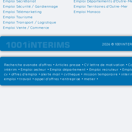
Emploi Secrétariat
Emploi Départements d'Outre-M
Emploi Sécurité / Gardiennage
Emploi Territoires d'Outre-Mer
Emploi Télémarketing
Emploi Monaco
Emploi Tourisme
Emploi Transport / Logistique
Emploi Vente / Commerce
2026 © 1001INTER
Recherche avancée d'offres
•
Articles presse
•
CV lettre de motivation
•
Co
intérim
•
Emploi secteur
•
Emploi département
•
Emploi recruteur
•
Emplo
cv • offres d'emploi • alerte mail • cvtheque • mission temporaire • interi
emploi • travail • appel d'offres • entreprise • metier •