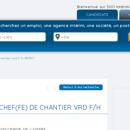
Bienvenue sur 1001 Intérim
CANDIDATS
Inscription
I
cherchez un emploi, une agence intérim, une société, un poste
Connexion
C
hantier-vrd-f-h-401317
Retour à ma recherche
CHEF(FE) DE CHANTIER VRD F/H
DESCRIPTIF DE L'OFFRE :