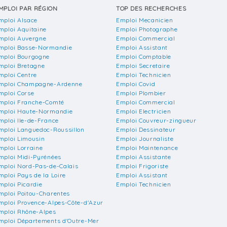
MPLOI PAR RÉGION
TOP DES RECHERCHES
mploi Alsace
Emploi Mecanicien
mploi Aquitaine
Emploi Photographe
mploi Auvergne
Emploi Commercial
mploi Basse-Normandie
Emploi Assistant
mploi Bourgogne
Emploi Comptable
mploi Bretagne
Emploi Secretaire
mploi Centre
Emploi Technicien
mploi Champagne-Ardenne
Emploi Covid
mploi Corse
Emploi Plombier
mploi Franche-Comté
Emploi Commercial
mploi Haute-Normandie
Emploi Electricien
mploi Ile-de-France
Emploi Couvreur-zingueur
mploi Languedoc-Roussillon
Emploi Dessinateur
mploi Limousin
Emploi Journaliste
mploi Lorraine
Emploi Maintenance
mploi Midi-Pyrénées
Emploi Assistante
mploi Nord-Pas-de-Calais
Emploi Frigoriste
mploi Pays de la Loire
Emploi Assistant
mploi Picardie
Emploi Technicien
mploi Poitou-Charentes
mploi Provence-Alpes-Côte-d'Azur
mploi Rhône-Alpes
mploi Départements d'Outre-Mer