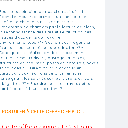
Pour le besoin d'un de nos clients situé à La
Rochelle, nous recherchons un chef ou une
cheffe de chantier VRD. Vos missions -
Préparation de chantiers par la lecture de plans,
la reconnaissance des sites et l'évaluation des
risques d'accidents du travail et
environnementaux ?? - Gestion des moyens en
évaluant les quantités et la production ?? -
Conception et réalisation des terrassements
routiers, réseaux divers, ouvrages annexes,
structures de chaussée, poses de bordures, pavés
et dallages ?? - Direction d'un chantier en
participant aux réunions de chantier et en
renseignant les salariés sur leurs droits et leurs
obligations ?? - Encadrement des travaux et la
participation à leur exécution ??
POSTULER À CETTE OFFRE D'EMPLOI :
Cette offre a expiré et n'est plus