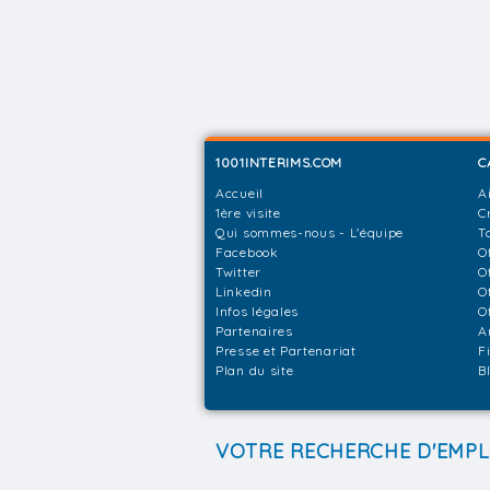
1001INTERIMS.COM
C
Accueil
A
1ère visite
C
Qui sommes-nous - L'équipe
T
Facebook
O
Twitter
O
Linkedin
O
Infos légales
O
Partenaires
A
Presse et Partenariat
F
Plan du site
B
VOTRE RECHERCHE D'EMPL