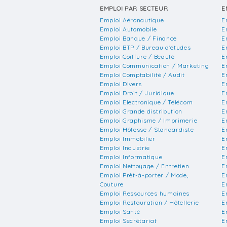
EMPLOI PAR SECTEUR
E
Emploi Aéronautique
E
Emploi Automobile
E
Emploi Banque / Finance
E
Emploi BTP / Bureau d'études
E
Emploi Coiffure / Beauté
E
Emploi Communication / Marketing
E
Emploi Comptabilité / Audit
E
Emploi Divers
E
Emploi Droit / Juridique
E
Emploi Electronique / Télécom
E
Emploi Grande distribution
E
Emploi Graphisme / Imprimerie
E
Emploi Hôtesse / Standardiste
E
Emploi Immobilier
E
Emploi Industrie
E
Emploi Informatique
E
Emploi Nettoyage / Entretien
E
Emploi Prêt-à-porter / Mode,
E
Couture
E
Emploi Ressources humaines
E
Emploi Restauration / Hôtellerie
E
Emploi Santé
E
Emploi Secrétariat
E