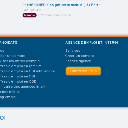
INFIRMIER / en gériatrie mobile (18) F/H
•
Groupe JTI
•
Mehun-sur-Yèvre
Intérim
ANDIDATS
AGENCE D'EMPLOI ET INTÉRIM
ide
Services
réer un compte
Créer un compte
outes les offres d'emploi
Espace agence
ffres d'emploi en intérim
Contactez-nous
ffres d'emploi en CDI intérimaire
ffres d'emploi en CDI
ffres d'emploi en CDD
nnuaire des agences intérim
iches métier
log emploi
OI