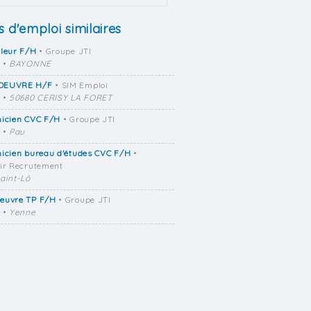
s d'emploi similaires
eleur F/H
• Groupe JTI
•
BAYONNE
OEUVRE H/F
• SIM Emploi
•
50680 CERISY LA FORET
nicien CVC F/H
• Groupe JTI
•
Pau
icien bureau d'études CVC F/H
•
ir Recrutement
aint-Lô
euvre TP F/H
• Groupe JTI
•
Yenne