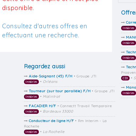
disponible.
Offre
Carr
Consultez d'autres offres en
Intérim
effectuant une recherche.
MAN
Intérim
Tech
Intérim
Regardez aussi
Techn
Proaven
Aide-Soignant (45) F/H
• Groupe JTI
•
S
CDI
•
Orléans
Intérim
Mano
Tourneur (sur tour parallèle) F/H
• Groupe JTI
Intérim
•
Malintrat
Intérim
FACADIER H/F
• Connectt Travail Temporaire
•
Bordeaux 33000
Intérim
Conducteur de ligne H/F
• Rm Interim - La
Rochelle
•
La Rochelle
Intérim