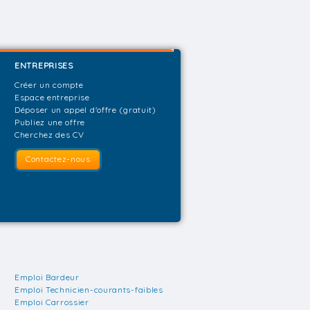
ENTREPRISES
Créer un compte
Espace entreprise
Déposer un appel d'offre (gratuit)
Publiez une offre
Cherchez des CV
Contactez-nous
Emploi Bardeur
Emploi Technicien-courants-faibles
Emploi Carrossier