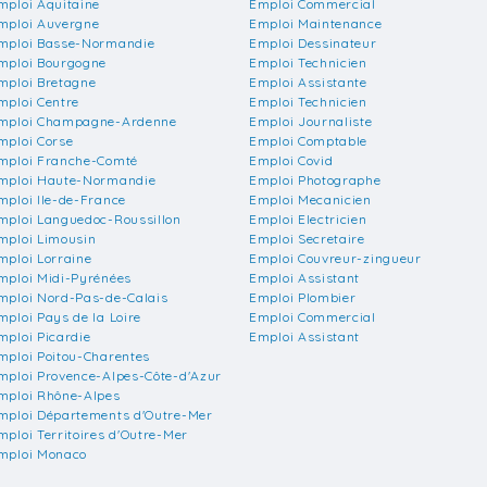
mploi Aquitaine
Emploi Commercial
mploi Auvergne
Emploi Maintenance
mploi Basse-Normandie
Emploi Dessinateur
mploi Bourgogne
Emploi Technicien
mploi Bretagne
Emploi Assistante
mploi Centre
Emploi Technicien
mploi Champagne-Ardenne
Emploi Journaliste
mploi Corse
Emploi Comptable
mploi Franche-Comté
Emploi Covid
mploi Haute-Normandie
Emploi Photographe
mploi Ile-de-France
Emploi Mecanicien
mploi Languedoc-Roussillon
Emploi Electricien
mploi Limousin
Emploi Secretaire
mploi Lorraine
Emploi Couvreur-zingueur
mploi Midi-Pyrénées
Emploi Assistant
mploi Nord-Pas-de-Calais
Emploi Plombier
mploi Pays de la Loire
Emploi Commercial
mploi Picardie
Emploi Assistant
mploi Poitou-Charentes
mploi Provence-Alpes-Côte-d'Azur
mploi Rhône-Alpes
mploi Départements d'Outre-Mer
mploi Territoires d'Outre-Mer
mploi Monaco