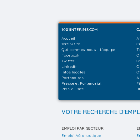
1001INTERIMS.COM
C
Accueil
A
1ère visite
C
Qui sommes-nous - L'équipe
T
Facebook
O
Twitter
O
Linkedin
O
Infos légales
O
Partenaires
A
Presse et Partenariat
F
Plan du site
B
VOTRE RECHERCHE D'EMPL
EMPLOI PAR SECTEUR
E
Emploi Aéronautique
E