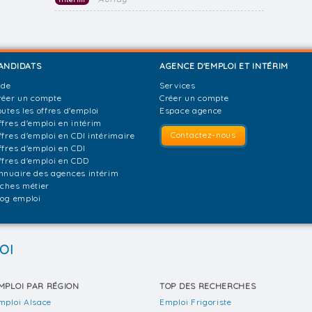
ANDIDATS
AGENCE D'EMPLOI ET INTÉRIM
ide
Services
réer un compte
Créer un compte
outes les offres d'emploi
Espace agence
ffres d'emploi en intérim
Contactez-nous
ffres d'emploi en CDI intérimaire
ffres d'emploi en CDI
ffres d'emploi en CDD
nnuaire des agences intérim
iches métier
log emploi
OI
MPLOI PAR RÉGION
TOP DES RECHERCHES
mploi Alsace
Emploi Frigoriste