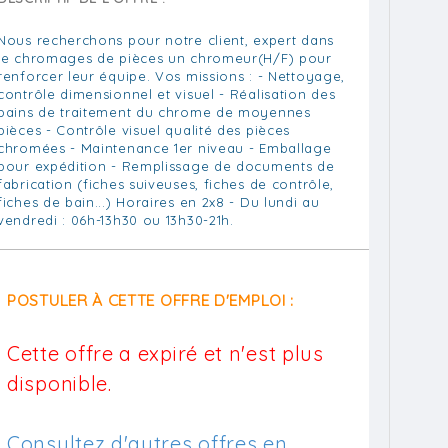
Nous recherchons pour notre client, expert dans
le chromages de pièces un chromeur(H/F) pour
renforcer leur équipe. Vos missions : - Nettoyage,
contrôle dimensionnel et visuel - Réalisation des
bains de traitement du chrome de moyennes
pièces - Contrôle visuel qualité des pièces
chromées - Maintenance 1er niveau - Emballage
pour expédition - Remplissage de documents de
fabrication (fiches suiveuses, fiches de contrôle,
fiches de bain...) Horaires en 2x8 - Du lundi au
vendredi : 06h-13h30 ou 13h30-21h.
POSTULER À CETTE OFFRE D'EMPLOI :
Cette offre a expiré et n'est plus
disponible.
Consultez d'autres offres en