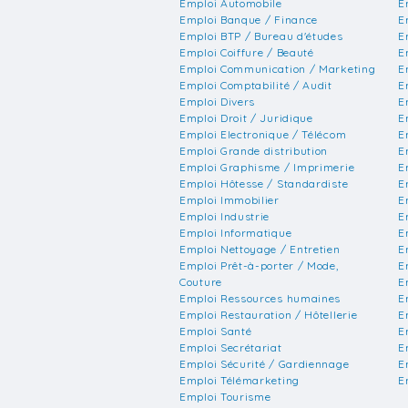
Emploi Automobile
E
Emploi Banque / Finance
E
Emploi BTP / Bureau d'études
E
Emploi Coiffure / Beauté
E
Emploi Communication / Marketing
E
Emploi Comptabilité / Audit
E
Emploi Divers
E
Emploi Droit / Juridique
E
Emploi Electronique / Télécom
E
Emploi Grande distribution
E
Emploi Graphisme / Imprimerie
E
Emploi Hôtesse / Standardiste
E
Emploi Immobilier
E
Emploi Industrie
E
Emploi Informatique
E
Emploi Nettoyage / Entretien
E
Emploi Prêt-à-porter / Mode,
E
Couture
E
Emploi Ressources humaines
E
Emploi Restauration / Hôtellerie
E
Emploi Santé
E
Emploi Secrétariat
E
Emploi Sécurité / Gardiennage
E
Emploi Télémarketing
E
Emploi Tourisme