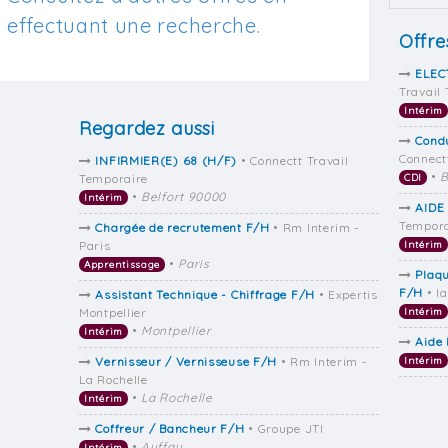
effectuant une recherche.
Offre
ELEC
Travail
Intérim
Regardez aussi
Cond
Connect
INFIRMIER(E) 68 (H/F)
• Connectt Travail
•
B
Temporaire
CDI
•
Belfort 90000
Intérim
AIDE
Tempora
Chargée de recrutement F/H
• Rm Interim -
Paris
Intérim
•
Paris
Apprentissage
Plaqu
F/H
• I
Assistant Technique - Chiffrage F/H
• Expertis
Montpellier
Intérim
•
Montpellier
Intérim
Aide 
Vernisseur / Vernisseuse F/H
• Rm Interim -
Intérim
La Rochelle
•
La Rochelle
Intérim
Coffreur / Bancheur F/H
• Groupe JTI
•
Auffay
Intérim