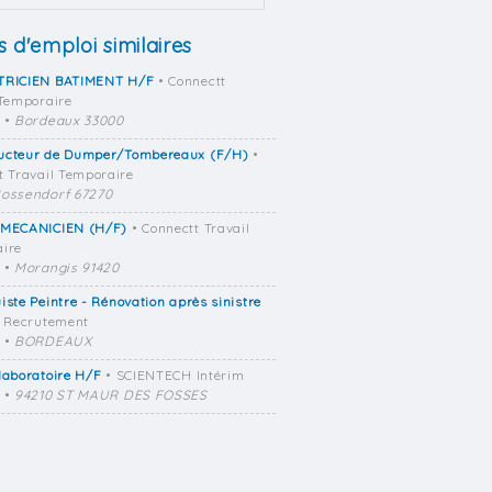
s d'emploi similaires
TRICIEN BATIMENT H/F
• Connectt
 Temporaire
•
Bordeaux 33000
ucteur de Dumper/Tombereaux (F/H)
•
t Travail Temporaire
ossendorf 67270
 MECANICIEN (H/F)
• Connectt Travail
ire
•
Morangis 91420
iste Peintre - Rénovation après sinistre
a Recrutement
•
BORDEAUX
laboratoire H/F
• SCIENTECH Intérim
•
94210 ST MAUR DES FOSSES