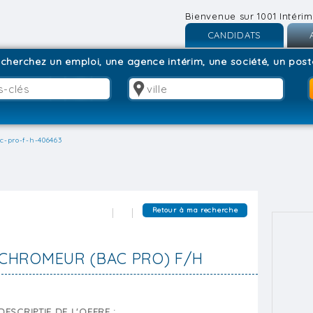
Bienvenue sur 1001 Intérim
CANDIDATS
Inscription
I
cherchez un emploi, une agence intérim, une société, un poste
Connexion
C
c-pro-f-h-406463
Retour à ma recherche
CHROMEUR (BAC PRO) F/H
DESCRIPTIF DE L'OFFRE :