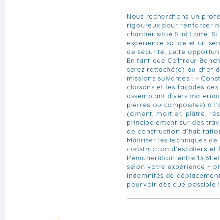
Nous recherchons un prof
rigoureux pour renforcer n
chantier situé Sud Loire. S
expérience solide et un se
de sécurité, cette opportuni
En tant que Coffreur Banch
serez rattaché(e) au chef d
missions suivantes : - Const
cloisons et les façades des
assemblant divers matériau
pierres ou composites) à l'
(ciment, mortier, plâtre, rés
principalement sur des tra
de construction d'habitation
Maîtriser les techniques de
construction d'escaliers et
Rémunération entre 13.61 et
selon votre expérience + p
indemnités de déplacement 
pourvoir dès que possible !