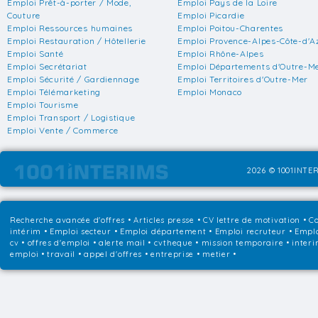
Emploi Prêt-à-porter / Mode,
Emploi Pays de la Loire
Couture
Emploi Picardie
Emploi Ressources humaines
Emploi Poitou-Charentes
Emploi Restauration / Hôtellerie
Emploi Provence-Alpes-Côte-d'A
Emploi Santé
Emploi Rhône-Alpes
Emploi Secrétariat
Emploi Départements d'Outre-M
Emploi Sécurité / Gardiennage
Emploi Territoires d'Outre-Mer
Emploi Télémarketing
Emploi Monaco
Emploi Tourisme
Emploi Transport / Logistique
Emploi Vente / Commerce
2026 © 1001INTER
Recherche avancée d'offres
•
Articles presse
•
CV lettre de motivation
•
Co
intérim
•
Emploi secteur
•
Emploi département
•
Emploi recruteur
•
Emplo
cv • offres d'emploi • alerte mail • cvtheque • mission temporaire • interi
emploi • travail • appel d'offres • entreprise • metier •