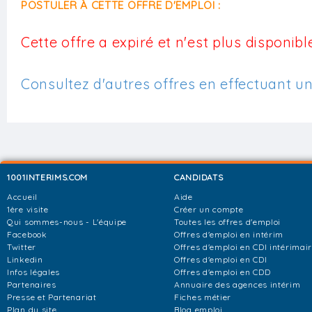
POSTULER À CETTE OFFRE D'EMPLOI :
Cette offre a expiré et n'est plus disponible
Consultez d'autres offres en effectuant u
1001INTERIMS.COM
CANDIDATS
Accueil
Aide
1ère visite
Créer un compte
Qui sommes-nous - L'équipe
Toutes les offres d'emploi
Facebook
Offres d'emploi en intérim
Twitter
Offres d'emploi en CDI intérimai
Linkedin
Offres d'emploi en CDI
Infos légales
Offres d'emploi en CDD
Partenaires
Annuaire des agences intérim
Presse et Partenariat
Fiches métier
Plan du site
Blog emploi