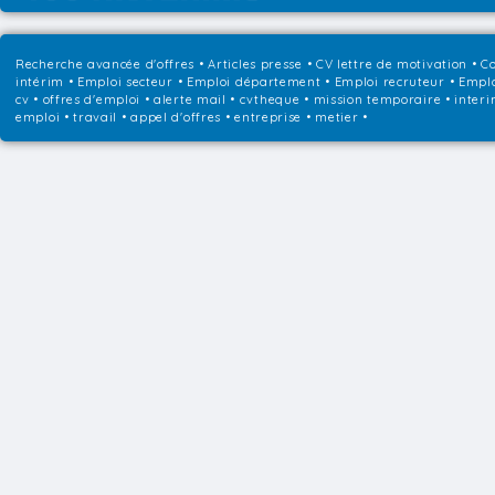
Recherche avancée d'offres
•
Articles presse
•
CV lettre de motivation
•
Co
intérim
•
Emploi secteur
•
Emploi département
•
Emploi recruteur
•
Emplo
cv • offres d'emploi • alerte mail • cvtheque • mission temporaire • interi
emploi • travail • appel d'offres • entreprise • metier •