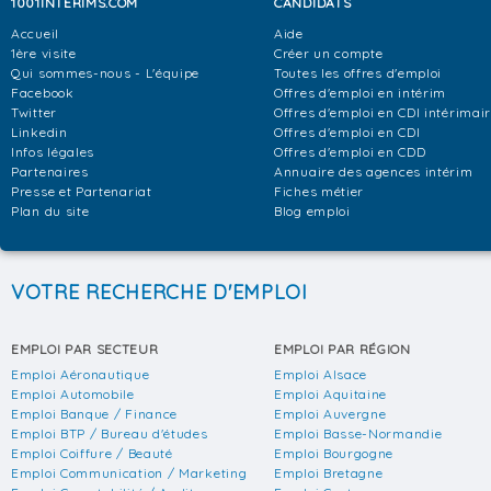
1001INTERIMS.COM
CANDIDATS
Accueil
Aide
1ère visite
Créer un compte
Qui sommes-nous - L'équipe
Toutes les offres d'emploi
Facebook
Offres d'emploi en intérim
Twitter
Offres d'emploi en CDI intérimai
Linkedin
Offres d'emploi en CDI
Infos légales
Offres d'emploi en CDD
Partenaires
Annuaire des agences intérim
Presse et Partenariat
Fiches métier
Plan du site
Blog emploi
VOTRE RECHERCHE D'EMPLOI
EMPLOI PAR SECTEUR
EMPLOI PAR RÉGION
Emploi Aéronautique
Emploi Alsace
Emploi Automobile
Emploi Aquitaine
Emploi Banque / Finance
Emploi Auvergne
Emploi BTP / Bureau d'études
Emploi Basse-Normandie
Emploi Coiffure / Beauté
Emploi Bourgogne
Emploi Communication / Marketing
Emploi Bretagne