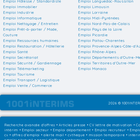
Emploi Hôtesse / Standardiste
Emploi Languedoc-Roussillon
Emploi Immobilier
Emploi Limousin
Emploi Industrie
Emploi Lorraine
Emploi Informatique
Emploi Midi-Pyrénées
Emploi Nettoyage / Entretien
Emploi Nord-Pas-de-Calais
Emploi Prêt-à-porter / Mode,
Emploi Pays de la Loire
Couture
Emploi Picardie
Emploi Ressources humaines
Emploi Poitou-Charentes
Emploi Restauration / Hôtellerie
Emploi Provence-Alpes-Côte-d'A
Emploi Santé
Emploi Rhône-Alpes
Emploi Secrétariat
Emploi Départements d'Outre-M
Emploi Sécurité / Gardiennage
Emploi Territoires d'Outre-Mer
Emploi Télémarketing
Emploi Monaco
Emploi Tourisme
Emploi Transport / Logistique
Emploi Vente / Commerce
2026 © 1001INTER
Recherche avancée d'offres
•
Articles presse
•
CV lettre de motivation
•
Co
intérim
•
Emploi secteur
•
Emploi département
•
Emploi recruteur
•
Emplo
cv • offres d'emploi • alerte mail • cvtheque • mission temporaire • interi
emploi • travail • appel d'offres • entreprise • metier •