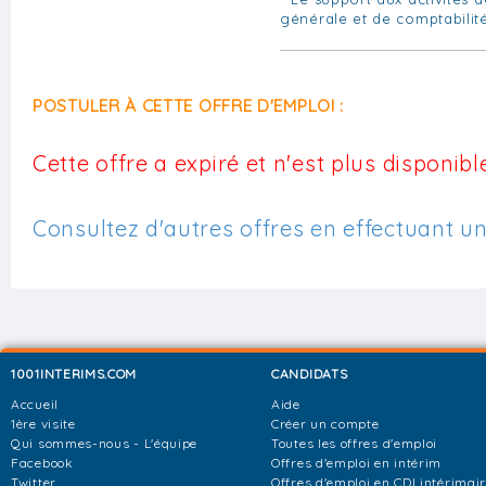
générale et de comptabilit
POSTULER À CETTE OFFRE D'EMPLOI :
Cette offre a expiré et n'est plus disponible
Consultez d'autres offres en effectuant u
1001INTERIMS.COM
CANDIDATS
Accueil
Aide
1ère visite
Créer un compte
Qui sommes-nous - L'équipe
Toutes les offres d'emploi
Facebook
Offres d'emploi en intérim
Twitter
Offres d'emploi en CDI intérimai