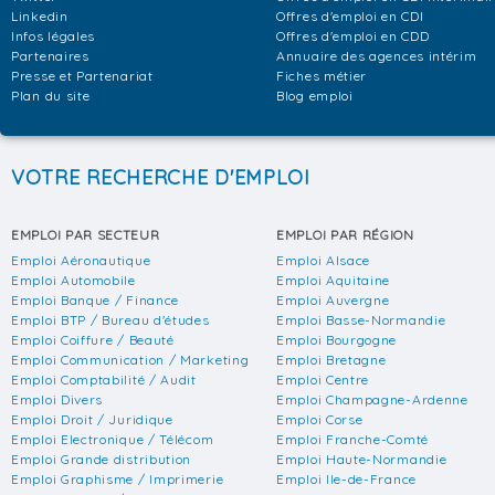
Linkedin
Offres d'emploi en CDI
Infos légales
Offres d'emploi en CDD
Partenaires
Annuaire des agences intérim
Presse et Partenariat
Fiches métier
Plan du site
Blog emploi
VOTRE RECHERCHE D'EMPLOI
EMPLOI PAR SECTEUR
EMPLOI PAR RÉGION
Emploi Aéronautique
Emploi Alsace
Emploi Automobile
Emploi Aquitaine
Emploi Banque / Finance
Emploi Auvergne
Emploi BTP / Bureau d'études
Emploi Basse-Normandie
Emploi Coiffure / Beauté
Emploi Bourgogne
Emploi Communication / Marketing
Emploi Bretagne
Emploi Comptabilité / Audit
Emploi Centre
Emploi Divers
Emploi Champagne-Ardenne
Emploi Droit / Juridique
Emploi Corse
Emploi Electronique / Télécom
Emploi Franche-Comté
Emploi Grande distribution
Emploi Haute-Normandie
Emploi Graphisme / Imprimerie
Emploi Ile-de-France