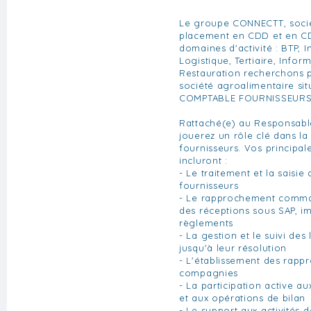
Le groupe CONNECTT, sociét
placement en CDD et en CD
domaines d'activité : BTP, I
Logistique, Tertiaire, Infor
Restauration recherchons p
société agroalimentaire sit
COMPTABLE FOURNISSEURS 
Rattaché(e) au Responsabl
jouerez un rôle clé dans la
fournisseurs. Vos principal
incluront :
- Le traitement et la saisie
fournisseurs
- Le rapprochement comman
des réceptions sous SAP, i
règlements
- La gestion et le suivi des 
jusqu'à leur résolution
- L'établissement des rapp
compagnies
- La participation active a
et aux opérations de bilan
- Le support aux activités 