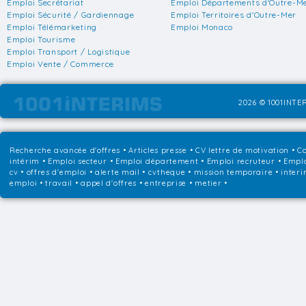
Emploi Secrétariat
Emploi Départements d'Outre-M
Emploi Sécurité / Gardiennage
Emploi Territoires d'Outre-Mer
Emploi Télémarketing
Emploi Monaco
Emploi Tourisme
Emploi Transport / Logistique
Emploi Vente / Commerce
2026 © 1001INTER
Recherche avancée d'offres
•
Articles presse
•
CV lettre de motivation
•
Co
intérim
•
Emploi secteur
•
Emploi département
•
Emploi recruteur
•
Emplo
cv • offres d'emploi • alerte mail • cvtheque • mission temporaire • interi
emploi • travail • appel d'offres • entreprise • metier •