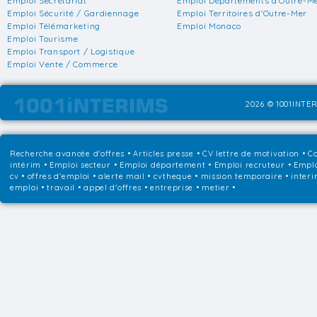
Emploi Secrétariat
Emploi Départements d'Outre-M
Emploi Sécurité / Gardiennage
Emploi Territoires d'Outre-Mer
Emploi Télémarketing
Emploi Monaco
Emploi Tourisme
Emploi Transport / Logistique
Emploi Vente / Commerce
2026 © 1001INTER
Recherche avancée d'offres
•
Articles presse
•
CV lettre de motivation
•
Co
intérim
•
Emploi secteur
•
Emploi département
•
Emploi recruteur
•
Emplo
cv • offres d'emploi • alerte mail • cvtheque • mission temporaire • interi
emploi • travail • appel d'offres • entreprise • metier •