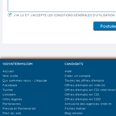
J'AI LU ET J'ACCEPTE LES CONDITIONS GÉNÉRALES D'UTILISATION
1001INTERIMS.COM
CANDIDATS
Accueil
Aide
1ère visite
Créer un compte
Qui sommes-nous - L'équipe
Toutes les offres d'emploi
Facebook
Offres d'emploi en intérim
Twitter
Offres d'emploi en CDI intérimai
Linkedin
Offres d'emploi en CDI
Infos légales
Offres d'emploi en CDD
Partenaires
Annuaire des agences intérim
Presse et Partenariat
Fiches métier
Plan du site
Blog emploi