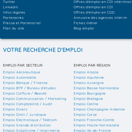
Twitter
Offres d'emploi en CDI intérimai
Linkedin
Offres d'emploi en CDI
Infos légales
Offres d'emploi en CDD
Partenaires
Annuaire des agences intérim
Presse et Partenariat
Fiches métier
Plan du site
Blog emploi
VOTRE RECHERCHE D'EMPLOI
EMPLOI PAR SECTEUR
EMPLOI PAR RÉGION
Emploi Aéronautique
Emploi Alsace
Emploi Automobile
Emploi Aquitaine
Emploi Banque / Finance
Emploi Auvergne
Emploi BTP / Bureau d'études
Emploi Basse-Normandie
Emploi Coiffure / Beauté
Emploi Bourgogne
Emploi Communication / Marketing
Emploi Bretagne
Emploi Comptabilité / Audit
Emploi Centre
Emploi Divers
Emploi Champagne-Ardenne
Emploi Droit / Juridique
Emploi Corse
Emploi Electronique / Télécom
Emploi Franche-Comté
Emploi Grande distribution
Emploi Haute-Normandie
Emploi Graphisme / Imprimerie
Emploi Ile-de-France