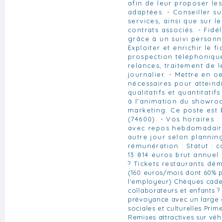
afin de leur proposer les
adaptées. - Conseiller su
services, ainsi que sur l
contrats associés. - Fidél
grâce à un suivi personnal
Exploiter et enrichir le fi
prospection téléphoniqu
relances, traitement de l
journalier. - Mettre en o
nécessaires pour atteindr
qualitatifs et quantitatifs
à l'animation du showro
marketing. Ce poste est
(74600). - Vos horaires :
avec repos hebdomadair
autre jour selon planning
rémunération : Statut : c
13 814 euros brut annuel 
? Tickets restaurants déma
(160 euros/mois dont 60% p
l'employeur) Chèques cad
collaborateurs et enfants ?
prévoyance avec un large c
sociales et culturelles Prim
Remises attractives sur véh