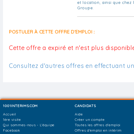
et location, ainsi que chez 
Groupe.
POSTULER À CETTE OFFRE D'EMPLOI :
Cette offre a expiré et n'est plus disponible
Consultez d'autres offres en effectuant u
1001INTERIMS.COM
CANDIDATS
Accueil
Aide
1ère visite
Créer un compte
Qui sommes-nous - L'équipe
Toutes les offres d'emploi
Facebook
Offres d'emploi en intérim