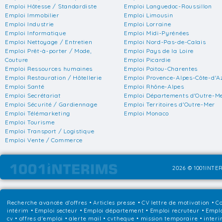
Emploi Hôtesse / Standardiste
Emploi Languedoc-Roussillon
Emploi Immobilier
Emploi Limousin
Emploi Industrie
Emploi Lorraine
Emploi Informatique
Emploi Midi-Pyrénées
Emploi Nettoyage / Entretien
Emploi Nord-Pas-de-Calais
Emploi Prêt-à-porter / Mode,
Emploi Pays de la Loire
Couture
Emploi Picardie
Emploi Ressources humaines
Emploi Poitou-Charentes
Emploi Restauration / Hôtellerie
Emploi Provence-Alpes-Côte-d'A
Emploi Santé
Emploi Rhône-Alpes
Emploi Secrétariat
Emploi Départements d'Outre-M
Emploi Sécurité / Gardiennage
Emploi Territoires d'Outre-Mer
Emploi Télémarketing
Emploi Monaco
Emploi Tourisme
Emploi Transport / Logistique
Emploi Vente / Commerce
2026 © 1001INTER
Recherche avancée d'offres
•
Articles presse
•
CV lettre de motivation
•
Co
intérim
•
Emploi secteur
•
Emploi département
•
Emploi recruteur
•
Emplo
cv • offres d'emploi • alerte mail • cvtheque • mission temporaire • interi