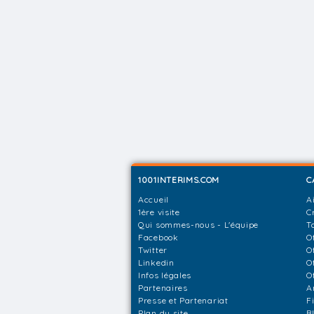
1001INTERIMS.COM
C
Accueil
A
1ère visite
C
Qui sommes-nous - L'équipe
T
Facebook
O
Twitter
O
Linkedin
O
Infos légales
O
Partenaires
A
Presse et Partenariat
F
Plan du site
B