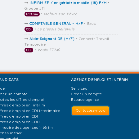
INFIRMIER / en gériatrie mobile (18) F/H
•
Groupe JTI
•
Mehun-sur-Yèvre
Intérim
COMPTABLE GENERAL – H/F
• Exos
•
Le plessis belleville
CDI
Aide-Soignant DE (H/F)
• Connectt Travail
Temporaire
•
Voulx 77940
CDI
ANDIDATS
AGENCE D'EMPLOI ET INTÉRIM
ide
Services
réer un compte
Créer un compte
outes les offres d'emploi
Espace agence
ffres d'emploi en intérim
Contactez-nous
ffres d'emploi en CDI intérimaire
ffres d'emploi en CDI
ffres d'emploi en CDD
nnuaire des agences intérim
iches métier
log emploi