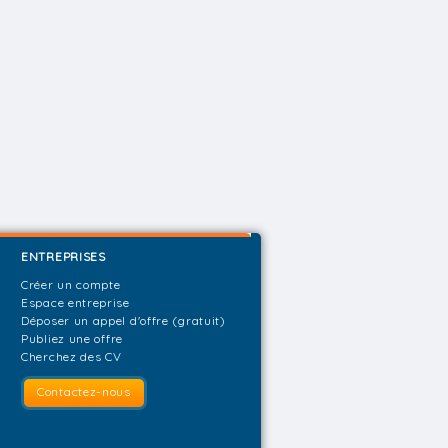
ENTREPRISES
Créer un compte
Espace entreprise
Déposer un appel d'offre (gratuit)
Publiez une offre
Cherchez des CV
Contactez-nous