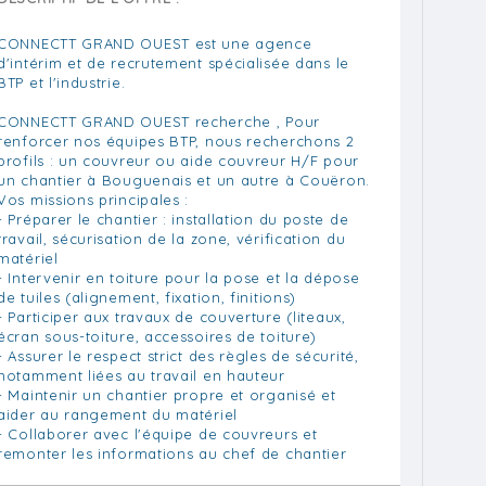
CONNECTT GRAND OUEST est une agence
d'intérim et de recrutement spécialisée dans le
BTP et l'industrie.
CONNECTT GRAND OUEST recherche , Pour
renforcer nos équipes BTP, nous recherchons 2
profils : un couvreur ou aide couvreur H/F pour
un chantier à Bouguenais et un autre à Couëron.
Vos missions principales :
- Préparer le chantier : installation du poste de
travail, sécurisation de la zone, vérification du
matériel
- Intervenir en toiture pour la pose et la dépose
de tuiles (alignement, fixation, finitions)
- Participer aux travaux de couverture (liteaux,
écran sous-toiture, accessoires de toiture)
- Assurer le respect strict des règles de sécurité,
notamment liées au travail en hauteur
- Maintenir un chantier propre et organisé et
aider au rangement du matériel
- Collaborer avec l'équipe de couvreurs et
remonter les informations au chef de chantier