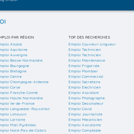
OI
MPLOI PAR RÉGION
TOP DES RECHERCHES
mploi Alsace
Emploi Couvreur-zingueur
mploi Aquitaine
Emploi Technicien
mploi Auvergne
Emploi Technicien
mploi Basse-Normandie
Emploi Maintenance
mploi Bourgogne
Emploi Frigoriste
mploi Bretagne
Emploi Plombier
mploi Centre
Emploi Commercial
mploi Champagne-Ardenne
Emploi Secretaire
mploi Corse
Emploi Electricien
mploi Franche-Comté
Emploi Assistant
mploi Haute-Normandie
Emploi Photographe
mploi Ile-de-France
Emploi Dessinateur
mploi Languedoc-Roussillon
Emploi Covid
mploi Limousin
Emploi Journaliste
mploi Lorraine
Emploi Mecanicien
mploi Midi-Pyrénées
Emploi Assistante
mploi Nord-Pas-de-Calais
Emploi Comptable