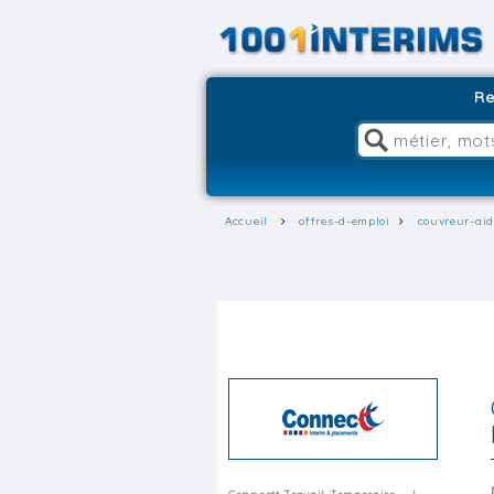
Re
Accueil
offres-d-emploi
couvreur-aid