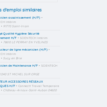
s d'emploi similaires
icien assainissement (H/F)
•
CH Intérim
•
91770 Saint-Vrain
é Qualité Hygiène Sécurité
nement H/F
• SCIENTECH Intérim
•
78610 LE PERRAY EN YVELINES
cteur de ligne mécanicien (H/F)
•
CH Intérim
•
Sucy en Brie
nicien de Maintenance H/F
• SCIENTECH
1240 ST MICHEL SUR ORGE
EUR ACCESSOIRES RÉSEAUX
IQUES H/F
• Connectt Travail Temporaire
•
Château-Arnoux-Saint-Auban 04600