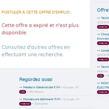
Offre
POSTULER À CETTE OFFRE D'EMPLOI :
Techn
SCIENTE
Cette offre a expiré et n'est plus
Intérim
disponible.
Charg
Environ
Intérim
Consultez d'autres offres en
Condu
effectuant une recherche.
SCIENTE
Intérim
Tech
Intérim
•
9
CDI
Regardez aussi
MONT
Médecin Généraliste F/H
• Groupe JTI
ÉLECTR
•
Bordeaux
CDI
Intérim
Manoeuvre bâtiment F/H
• Groupe JTI
•
Épaignes
Intérim