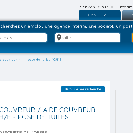
Bienvenue sur 1001 Intérim
CANDIDATS
Inscription
I
cherchez un emploi, une agence intérim, une société, un poste
Connexion
C
e-couvreur-h-f---pose-de-tuiles-405118
Retour à ma recherche
COUVREUR / AIDE COUVREUR
H/F - POSE DE TUILES
DESCRIPTIF DE L'OFFRE :