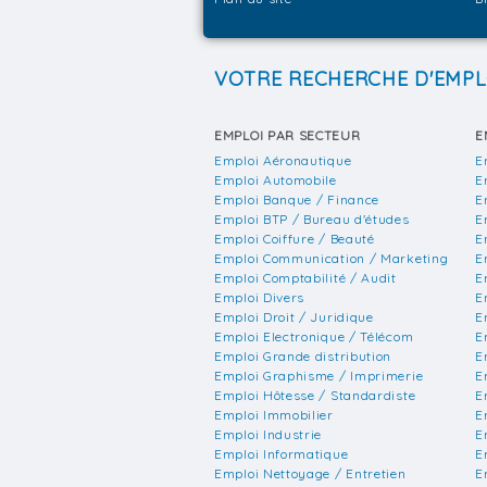
VOTRE RECHERCHE D'EMPL
EMPLOI PAR SECTEUR
E
Emploi Aéronautique
E
Emploi Automobile
E
Emploi Banque / Finance
E
Emploi BTP / Bureau d'études
E
Emploi Coiffure / Beauté
E
Emploi Communication / Marketing
E
Emploi Comptabilité / Audit
E
Emploi Divers
E
Emploi Droit / Juridique
E
Emploi Electronique / Télécom
E
Emploi Grande distribution
E
Emploi Graphisme / Imprimerie
E
Emploi Hôtesse / Standardiste
E
Emploi Immobilier
E
Emploi Industrie
E
Emploi Informatique
E
Emploi Nettoyage / Entretien
E