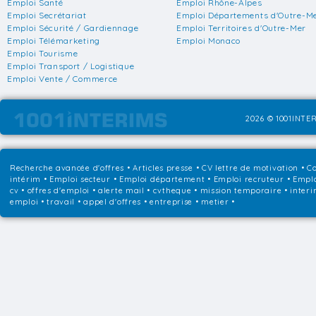
Emploi Santé
Emploi Rhône-Alpes
Emploi Secrétariat
Emploi Départements d'Outre-M
Emploi Sécurité / Gardiennage
Emploi Territoires d'Outre-Mer
Emploi Télémarketing
Emploi Monaco
Emploi Tourisme
Emploi Transport / Logistique
Emploi Vente / Commerce
2026 © 1001INTER
Recherche avancée d'offres
•
Articles presse
•
CV lettre de motivation
•
Co
intérim
•
Emploi secteur
•
Emploi département
•
Emploi recruteur
•
Emplo
cv • offres d'emploi • alerte mail • cvtheque • mission temporaire • interi
emploi • travail • appel d'offres • entreprise • metier •