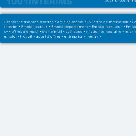
2026 © 1001INTER
Recherche avancée d'offres
•
Articles presse
•
CV lettre de motivation
•
Co
intérim
•
Emploi secteur
•
Emploi département
•
Emploi recruteur
•
Emplo
cv • offres d'emploi • alerte mail • cvtheque • mission temporaire • interi
emploi • travail • appel d'offres • entreprise • metier •