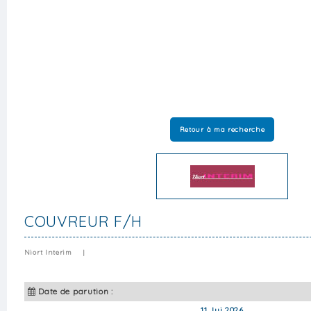
Retour à ma recherche
COUVREUR F/H
Niort Interim
|
Date de parution :
11 Jui 2026