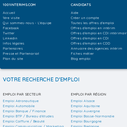
1001INTERIMS.COM
CANDIDATS
Accueil
Aide
1ère visite
Créer un compte
Qui sommes-nous - L'équipe
Toutes les offres d'emploi
Facebook
Offres d'emploi en intérim
Twitter
Offres d'emploi en CDI intérimai
Linkedin
Offres d'emploi en CDI
Infos légales
Offres d'emploi en CDD
Partenaires
Annuaire des agences intérim
Presse et Partenariat
Fiches métier
Plan du site
Blog emploi
VOTRE RECHERCHE D'EMPLOI
EMPLOI PAR SECTEUR
EMPLOI PAR RÉGION
Emploi Aéronautique
Emploi Alsace
Emploi Automobile
Emploi Aquitaine
Emploi Banque / Finance
Emploi Auvergne
Emploi BTP / Bureau d'études
Emploi Basse-Normandie
Emploi Coiffure / Beauté
Emploi Bourgogne
Emploi Communication / Marketing
Emploi Bretagne