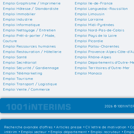
Emploi Graphisme / Imprimerie
Emploi Ile-de-France
Emploi Hôtesse / Standardiste
Emploi Languedoc-Roussillon
Emploi Immobilier
Emploi Limousin
Emploi Industrie
Emploi Lorraine
Emploi Informatique
Emploi Midi-Pyrénées
Emploi Nettoyage / Entretien
Emploi Nord-Pas-de-Calais
Emploi Prêt-à-porter / Mode,
Emploi Pays de la Loire
Couture
Emploi Picardie
Emploi Ressources humaines
Emploi Poitou-Charentes
Emploi Restauration / Hôtellerie
Emploi Provence-Alpes-Côte-d'A
Emploi Santé
Emploi Rhône-Alpes
Emploi Secrétariat
Emploi Départements d'Outre-M
Emploi Sécurité / Gardiennage
Emploi Territoires d'Outre-Mer
Emploi Télémarketing
Emploi Monaco
Emploi Tourisme
Emploi Transport / Logistique
Emploi Vente / Commerce
2026 © 1001INTER
Recherche avancée d'offres
•
Articles presse
•
CV lettre de motivation
•
Co
intérim
•
Emploi secteur
•
Emploi département
•
Emploi recruteur
•
Emplo