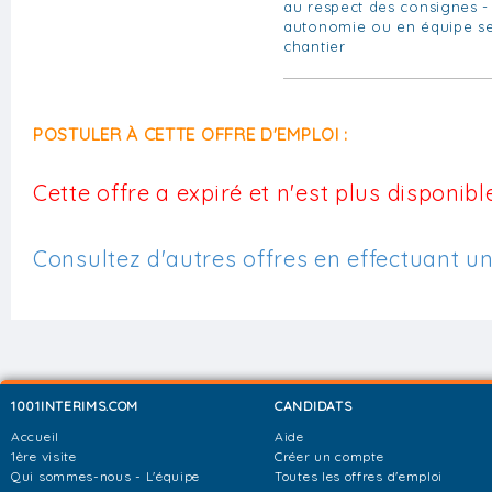
au respect des consignes - 
autonomie ou en équipe se
chantier
POSTULER À CETTE OFFRE D'EMPLOI :
Cette offre a expiré et n'est plus disponible
Consultez d'autres offres en effectuant u
1001INTERIMS.COM
CANDIDATS
Accueil
Aide
1ère visite
Créer un compte
Qui sommes-nous - L'équipe
Toutes les offres d'emploi