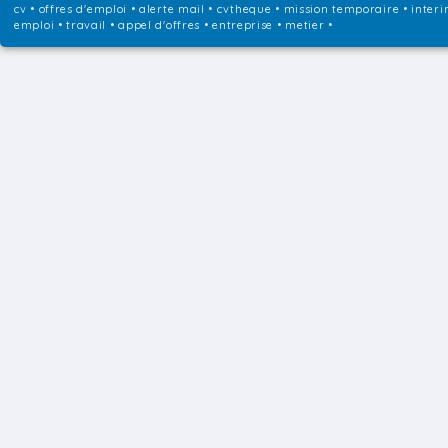
cv • offres d'emploi • alerte mail • cvtheque • mission temporaire • interi
emploi • travail • appel d'offres • entreprise • metier •