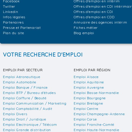
Facebook
Offres d'emploi en intérim
Twitter
Offres d'emploi en CDI intérimai
Linkedin
Offres d'emploi en CDI
Infos légales
Offres d'emploi en CDD
Partenaires
Annuaire des agences intérim
Presse et Partenariat
Fiches métier
Plan du site
Blog emploi
VOTRE RECHERCHE D'EMPLOI
EMPLOI PAR SECTEUR
EMPLOI PAR RÉGION
Emploi Aéronautique
Emploi Alsace
Emploi Automobile
Emploi Aquitaine
Emploi Banque / Finance
Emploi Auvergne
Emploi BTP / Bureau d'études
Emploi Basse-Normandie
Emploi Coiffure / Beauté
Emploi Bourgogne
Emploi Communication / Marketing
Emploi Bretagne
Emploi Comptabilité / Audit
Emploi Centre
Emploi Divers
Emploi Champagne-Ardenne
Emploi Droit / Juridique
Emploi Corse
Emploi Electronique / Télécom
Emploi Franche-Comté
Emploi Grande distribution
Emploi Haute-Normandie