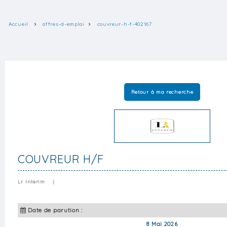
Accueil
offres-d-emploi
couvreur-h-f-402167
Retour à ma recherche
COUVREUR H/F
Lr Interim
|
Date de parution :
8 Mai 2026