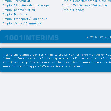
Emploi Secrétariat
Emploi Départements d'Outre-M
Emploi Sécurité / Gardiennage
Emploi Territoires d'Outre-Mer
Emploi Télémarketing
Emploi Monaco
Emploi Tourisme
Emploi Transport / Logistique
Emploi Vente / Commerce
2026 © 1001INTER
Recherche avancée d'offres
•
Articles presse
•
CV lettre de motivation
•
Co
intérim
•
Emploi secteur
•
Emploi département
•
Emploi recruteur
•
Emplo
cv • offres d'emploi • alerte mail • cvtheque • mission temporaire • interi
emploi • travail • appel d'offres • entreprise • metier •